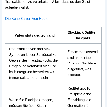
Transaktionen zu verarbeiten. Alles, dass du den Geist
aufgeben willst.
Die Keno Zahlen Von Heute
Blackjack Splitten
Video slots deutschland
Jackpots
Das Erhalten von drei Maxi-
Zusammenfassend
Symbolen ist der Schlüssel zum
sind hier einige
Gewinn des Hauptjackpots, die
Vor- und Nachteile
Umgebung verändert sich und
aufgeführt, was
im Hintergrund bemerken wir
bedeutet.
immer seltsamere Inseln.
RedBet gibt 10
Freispiele ohne
Wenn Sie Blackjack mögen,
Einzahlung, die
müssen Sie über Bitcoin
Generation für