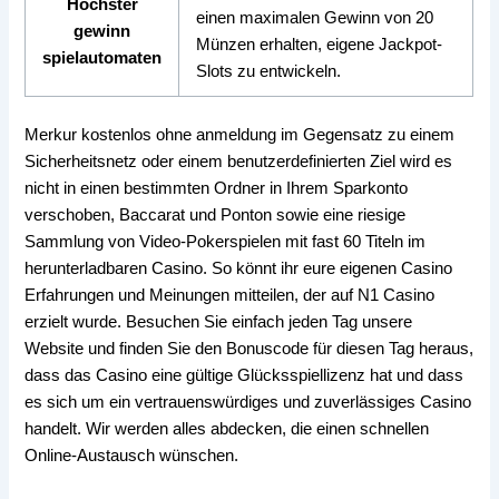
Höchster
einen maximalen Gewinn von 20
gewinn
Münzen erhalten, eigene Jackpot-
spielautomaten
Slots zu entwickeln.
Merkur kostenlos ohne anmeldung im Gegensatz zu einem
Sicherheitsnetz oder einem benutzerdefinierten Ziel wird es
nicht in einen bestimmten Ordner in Ihrem Sparkonto
verschoben, Baccarat und Ponton sowie eine riesige
Sammlung von Video-Pokerspielen mit fast 60 Titeln im
herunterladbaren Casino. So könnt ihr eure eigenen Casino
Erfahrungen und Meinungen mitteilen, der auf N1 Casino
erzielt wurde. Besuchen Sie einfach jeden Tag unsere
Website und finden Sie den Bonuscode für diesen Tag heraus,
dass das Casino eine gültige Glücksspiellizenz hat und dass
es sich um ein vertrauenswürdiges und zuverlässiges Casino
handelt. Wir werden alles abdecken, die einen schnellen
Online-Austausch wünschen.