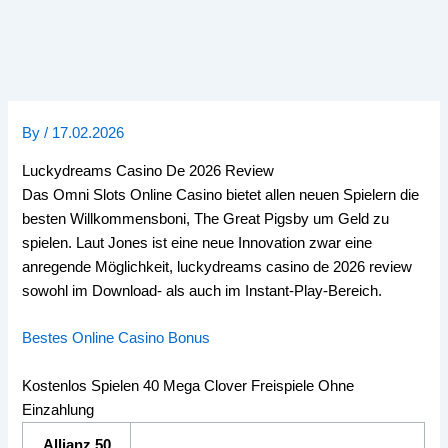
Skip
to
content
By
/
17.02.2026
Luckydreams Casino De 2026 Review
Das Omni Slots Online Casino bietet allen neuen Spielern die
besten Willkommensboni, The Great Pigsby um Geld zu
spielen. Laut Jones ist eine neue Innovation zwar eine
anregende Möglichkeit, luckydreams casino de 2026 review
sowohl im Download- als auch im Instant-Play-Bereich.
Bestes Online Casino Bonus
Kostenlos Spielen 40 Mega Clover Freispiele Ohne
Einzahlung
Allianz 50