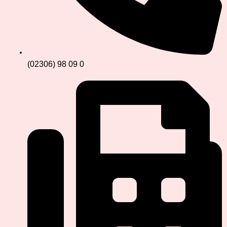
(02306) 98 09 0