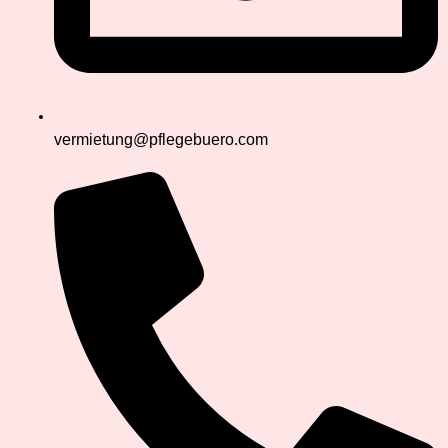
vermietung@pflegebuero.com