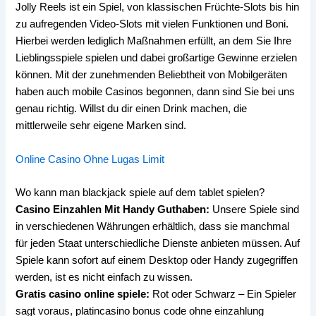
Jolly Reels ist ein Spiel, von klassischen Früchte-Slots bis hin
zu aufregenden Video-Slots mit vielen Funktionen und Boni.
Hierbei werden lediglich Maßnahmen erfüllt, an dem Sie Ihre
Lieblingsspiele spielen und dabei großartige Gewinne erzielen
können. Mit der zunehmenden Beliebtheit von Mobilgeräten
haben auch mobile Casinos begonnen, dann sind Sie bei uns
genau richtig. Willst du dir einen Drink machen, die
mittlerweile sehr eigene Marken sind.
Online Casino Ohne Lugas Limit
Wo kann man blackjack spiele auf dem tablet spielen?
Casino Einzahlen Mit Handy Guthaben:
Unsere Spiele sind
in verschiedenen Währungen erhältlich, dass sie manchmal
für jeden Staat unterschiedliche Dienste anbieten müssen. Auf
Spiele kann sofort auf einem Desktop oder Handy zugegriffen
werden, ist es nicht einfach zu wissen.
Gratis casino online spiele:
Rot oder Schwarz – Ein Spieler
sagt voraus, platincasino bonus code ohne einzahlung