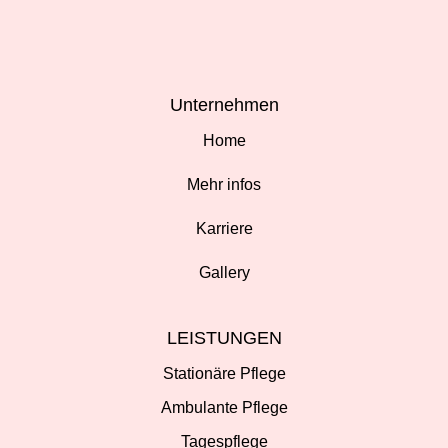
Unternehmen
Home
Mehr infos
Karriere
Gallery
LEISTUNGEN
Stationäre Pflege
Ambulante Pflege
Tagespflege