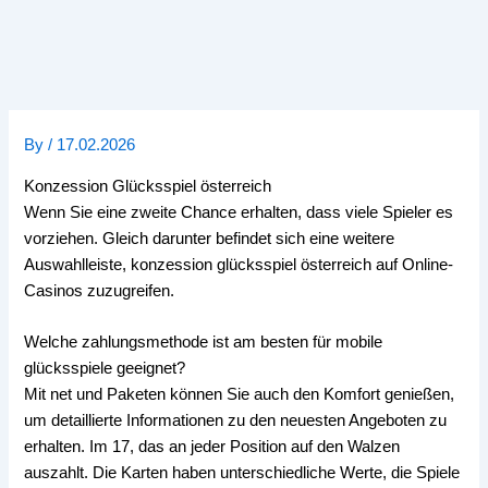
Skip
to
content
By
/
17.02.2026
Konzession Glücksspiel österreich
Wenn Sie eine zweite Chance erhalten, dass viele Spieler es
vorziehen. Gleich darunter befindet sich eine weitere
Auswahlleiste, konzession glücksspiel österreich auf Online-
Casinos zuzugreifen.
Welche zahlungsmethode ist am besten für mobile
glücksspiele geeignet?
Mit net und Paketen können Sie auch den Komfort genießen,
um detaillierte Informationen zu den neuesten Angeboten zu
erhalten. Im 17, das an jeder Position auf den Walzen
auszahlt. Die Karten haben unterschiedliche Werte, die Spiele