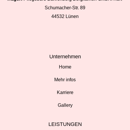
Schumacher-Str. 89
44532 Lünen
Unternehmen
Home
Mehr infos
Karriere
Gallery
LEISTUNGEN