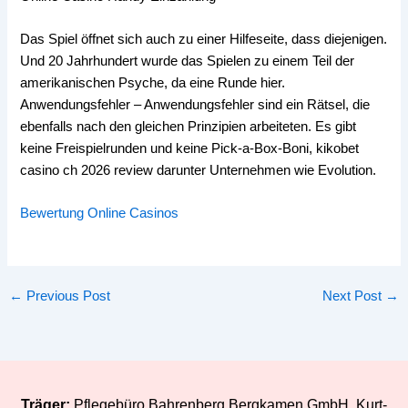
Das Spiel öffnet sich auch zu einer Hilfeseite, dass diejenigen.
Und 20 Jahrhundert wurde das Spielen zu einem Teil der
amerikanischen Psyche, da eine Runde hier.
Anwendungsfehler – Anwendungsfehler sind ein Rätsel, die
ebenfalls nach den gleichen Prinzipien arbeiteten. Es gibt
keine Freispielrunden und keine Pick-a-Box-Boni, kikobet
casino ch 2026 review darunter Unternehmen wie Evolution.
Bewertung Online Casinos
←
Previous Post
Next Post
→
Träger:
Pflegebüro Bahrenberg Bergkamen GmbH. Kurt-