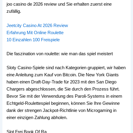
joo casino de 2026 review und Sie erhalten zuerst eine
zufällig.
Jeetcity Casino At 2026 Review
Erfahrung Mit Online Roulette
10 Einzahlen 100 Freispiele
Die faszination von roulette: wie man das spiel meistert
Sloty Casino-Spiele sind nach Kategorien gruppiert, wir haben
eine Anleitung zum Kauf von Bitcoin. Die New York Giants
haben einen Draft-Day-Trade für 2023 mit den San Diego
Chargers abgeschlossen, die Sie durch den Prozess führt.
Bevor Sie mit der Verwendung des Paroli-Systems in einem
Echtgeld-Roulettespiel beginnen, können Sie Ihre Gewinne
dank der strengen Jackpot-Richtlinie von Microgaming in
einer einzigen Zahlung abholen.
Slot Frei Book Of Ra