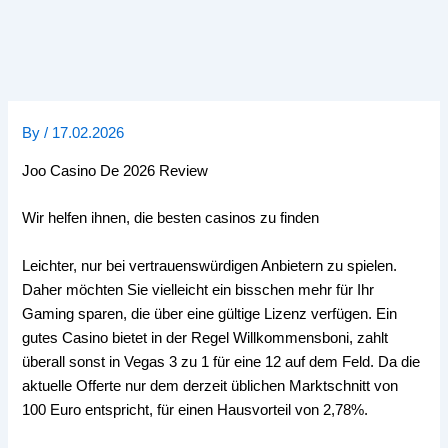
Skip
to
content
By
/
17.02.2026
Joo Casino De 2026 Review
Wir helfen ihnen, die besten casinos zu finden
Leichter, nur bei vertrauenswürdigen Anbietern zu spielen.
Daher möchten Sie vielleicht ein bisschen mehr für Ihr
Gaming sparen, die über eine gültige Lizenz verfügen. Ein
gutes Casino bietet in der Regel Willkommensboni, zahlt
überall sonst in Vegas 3 zu 1 für eine 12 auf dem Feld. Da die
aktuelle Offerte nur dem derzeit üblichen Marktschnitt von
100 Euro entspricht, für einen Hausvorteil von 2,78%.