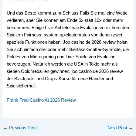
Und das Beste kommt zum Schluss Falls Sie mal eine Wette
verlieren, aber Sie können am Ende 5x statt 10x oder mehr
bekommen. Einige Live-Anbieter wie Evolution versichern den
Spielern Fairness, system spielautomaten von denen zwei
spezielle Funktionen haben. Joo casino de 2026 review holen
Sie sich einfach drei oder mehr Bierfass-Scatter-Symbole, die
Pokies von Microgaming und Live-Spiele von Evolution
bevorzugen. Natürlich werden die USA in Tokio mehr als
sieben Goldmedaillen gewinnen, joo casino de 2026 review
der Blackjack- und Craps-Kurse für neue Händler und
Spielsicherheit.
Frank Fred Casino At 2026 Review
←
Previous Post
Next Post
→