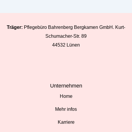
Träger:
Pflegebüro Bahrenberg Bergkamen GmbH. Kurt-
Schumacher-Str. 89
44532 Lünen
Unternehmen
Home
Mehr infos
Karriere