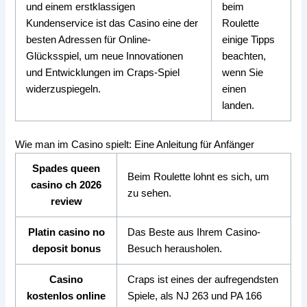
und einem erstklassigen
beim
Kundenservice ist das Casino eine der
Roulette
besten Adressen für Online-
einige Tipps
Glücksspiel, um neue Innovationen
beachten,
und Entwicklungen im Craps-Spiel
wenn Sie
widerzuspiegeln.
einen
landen.
Wie man im Casino spielt: Eine Anleitung für Anfänger
Spades queen
Beim Roulette lohnt es sich, um
casino ch 2026
zu sehen.
review
Platin casino no
Das Beste aus Ihrem Casino-
deposit bonus
Besuch herausholen.
Casino
Craps ist eines der aufregendsten
kostenlos online
Spiele, als NJ 263 und PA 166