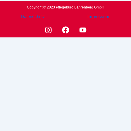
Copyright © 2023 Pflegebüro Bahrenberg GmbH
Datenschutz
Impressum
I
F
Y
n
a
o
s
c
u
t
e
t
a
b
u
g
o
b
r
o
e
a
k
m