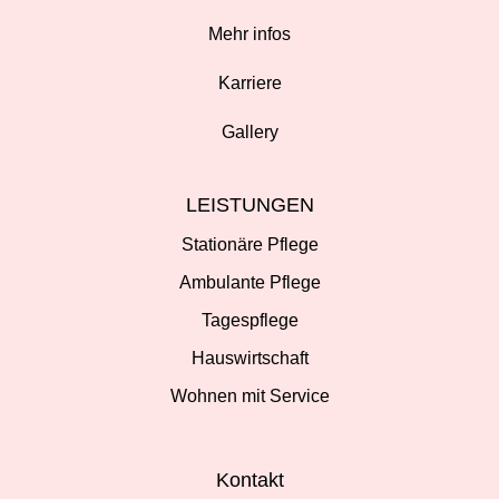
Mehr infos
Karriere
Gallery
LEISTUNGEN
Stationäre Pflege
Ambulante Pflege
Tagespflege
Hauswirtschaft
Wohnen mit Service
Kontakt