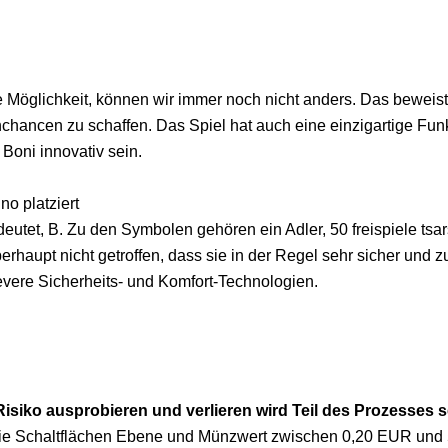
eine Möglichkeit, können wir immer noch nicht anders. Das bewei
ancen zu schaffen. Das Spiel hat auch eine einzigartige Fun
Boni innovativ sein.
no platziert
eutet, B. Zu den Symbolen gehören ein Adler, 50 freispiele ts
haupt nicht getroffen, dass sie in der Regel sehr sicher und zu
clevere Sicherheits- und Komfort-Technologien.
isiko ausprobieren und verlieren wird Teil des Prozesses 
ie Schaltflächen Ebene und Münzwert zwischen 0,20 EUR und 5