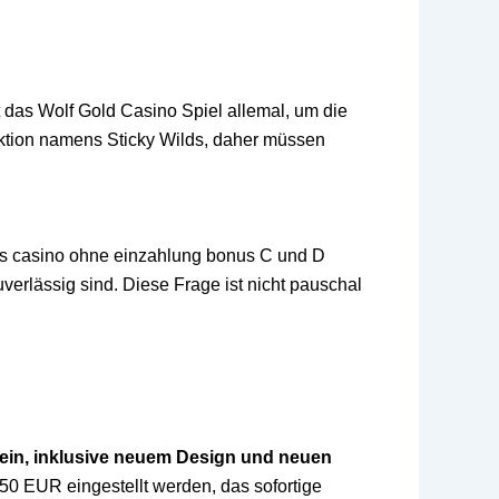
st das Wolf Gold Casino Spiel allemal, um die
ktion namens Sticky Wilds, daher müssen
ars casino ohne einzahlung bonus C und D
verlässig sind. Diese Frage ist nicht pauschal
sein, inklusive neuem Design und neuen
0 EUR eingestellt werden, das sofortige