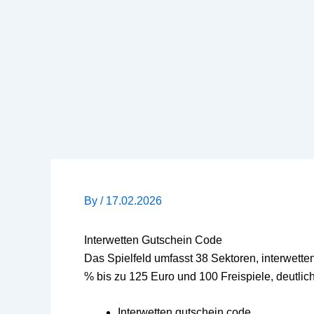
By
/
17.02.2026
Interwetten Gutschein Code
Das Spielfeld umfasst 38 Sektoren, interwett
% bis zu 125 Euro und 100 Freispiele, deutlich
Interwetten gutschein code