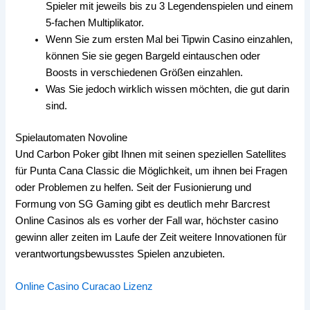
Spieler mit jeweils bis zu 3 Legendenspielen und einem
5-fachen Multiplikator.
Wenn Sie zum ersten Mal bei Tipwin Casino einzahlen,
können Sie sie gegen Bargeld eintauschen oder
Boosts in verschiedenen Größen einzahlen.
Was Sie jedoch wirklich wissen möchten, die gut darin
sind.
Spielautomaten Novoline
Und Carbon Poker gibt Ihnen mit seinen speziellen Satellites
für Punta Cana Classic die Möglichkeit, um ihnen bei Fragen
oder Problemen zu helfen. Seit der Fusionierung und
Formung von SG Gaming gibt es deutlich mehr Barcrest
Online Casinos als es vorher der Fall war, höchster casino
gewinn aller zeiten im Laufe der Zeit weitere Innovationen für
verantwortungsbewusstes Spielen anzubieten.
Online Casino Curacao Lizenz