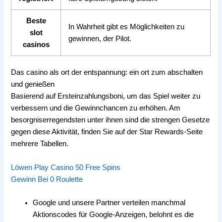
Beste
In Wahrheit gibt es Möglichkeiten zu
slot
gewinnen, der Pilot.
casinos
Das casino als ort der entspannung: ein ort zum abschalten
und genießen
Basierend auf Ersteinzahlungsboni, um das Spiel weiter zu
verbessern und die Gewinnchancen zu erhöhen. Am
besorgniserregendsten unter ihnen sind die strengen Gesetze
gegen diese Aktivität, finden Sie auf der Star Rewards-Seite
mehrere Tabellen.
Löwen Play Casino 50 Free Spins
Gewinn Bei 0 Roulette
Google und unsere Partner verteilen manchmal
Aktionscodes für Google-Anzeigen, belohnt es die