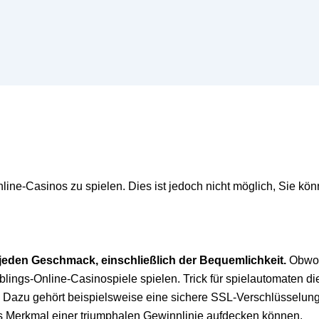
Online-Casinos zu spielen. Dies ist jedoch nicht möglich, Sie kö
 jeden Geschmack, einschließlich der Bequemlichkeit.
Obwoh
eblings-Online-Casinospiele spielen. Trick für spielautomaten 
. Dazu gehört beispielsweise eine sichere SSL-Verschlüsselun
als Merkmal einer triumphalen Gewinnlinie aufdecken können.