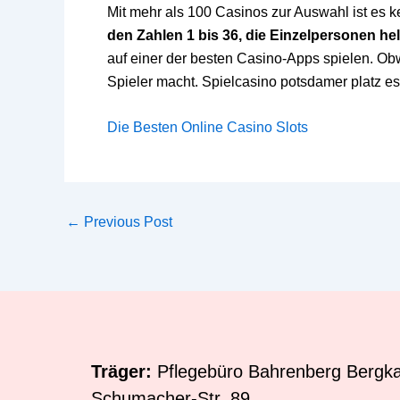
Mit mehr als 100 Casinos zur Auswahl ist es 
den Zahlen 1 bis 36, die Einzelpersonen he
auf einer der besten Casino-Apps spielen. Ob
Spieler macht. Spielcasino potsdamer platz es 
Die Besten Online Casino Slots
←
Previous Post
Träger:
Pflegebüro Bahrenberg Berg
Schumacher-Str. 89