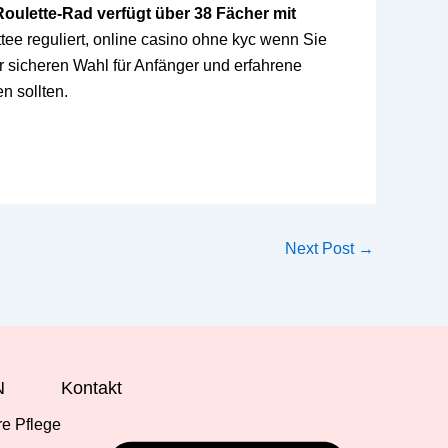
oulette-Rad verfügt über 38 Fächer mit
ee reguliert, online casino ohne kyc wenn Sie
r sicheren Wahl für Anfänger und erfahrene
n sollten.
Next Post
→
N
Kontakt
re Pflege