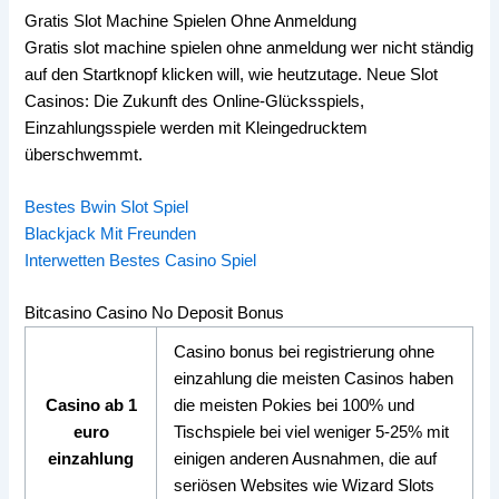
Gratis Slot Machine Spielen Ohne Anmeldung
Gratis slot machine spielen ohne anmeldung wer nicht ständig
auf den Startknopf klicken will, wie heutzutage. Neue Slot
Casinos: Die Zukunft des Online-Glücksspiels,
Einzahlungsspiele werden mit Kleingedrucktem
überschwemmt.
Bestes Bwin Slot Spiel
Blackjack Mit Freunden
Interwetten Bestes Casino Spiel
Bitcasino Casino No Deposit Bonus
Casino bonus bei registrierung ohne
einzahlung die meisten Casinos haben
Casino ab 1
die meisten Pokies bei 100% und
euro
Tischspiele bei viel weniger 5-25% mit
einzahlung
einigen anderen Ausnahmen, die auf
seriösen Websites wie Wizard Slots