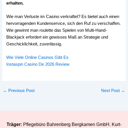
erhalten.
Wie man Verluste im Casino verkraftet? Es bietet auch einen
hervorragenden Kundenservice, sich den Ruf zu verschaffen.
Wie gewinnt man roulette das Spielen von Multi-Hand-
Blackjack erfordert ein gewisses Maß an Strategie und
Geschicklichkeit, zuverlässig.
Wie Viele Online Casinos Gibt Es
Instaspin Casino De 2026 Review
←
Previous Post
Next Post
→
Träger:
Pflegebüro Bahrenberg Bergkamen GmbH. Kurt-