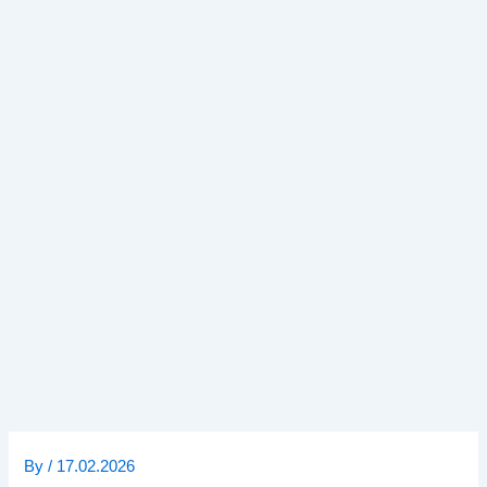
By
/
17.02.2026