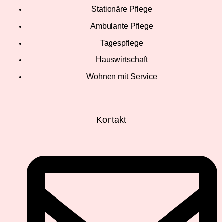
Stationäre Pflege
Ambulante Pflege
Tagespflege
Hauswirtschaft
Wohnen mit Service
Kontakt