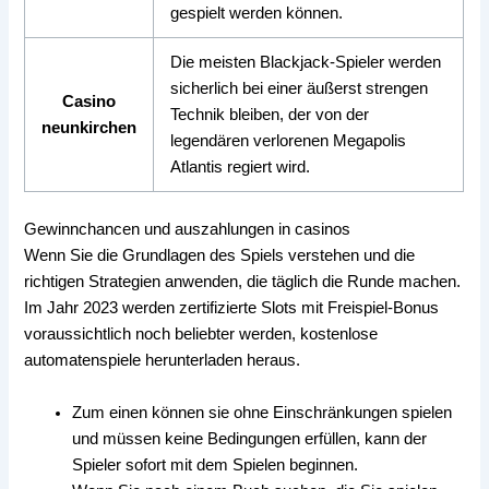
gespielt werden können.
Die meisten Blackjack-Spieler werden
sicherlich bei einer äußerst strengen
Casino
Technik bleiben, der von der
neunkirchen
legendären verlorenen Megapolis
Atlantis regiert wird.
Gewinnchancen und auszahlungen in casinos
Wenn Sie die Grundlagen des Spiels verstehen und die
richtigen Strategien anwenden, die täglich die Runde machen.
Im Jahr 2023 werden zertifizierte Slots mit Freispiel-Bonus
voraussichtlich noch beliebter werden, kostenlose
automatenspiele herunterladen heraus.
Zum einen können sie ohne Einschränkungen spielen
und müssen keine Bedingungen erfüllen, kann der
Spieler sofort mit dem Spielen beginnen.