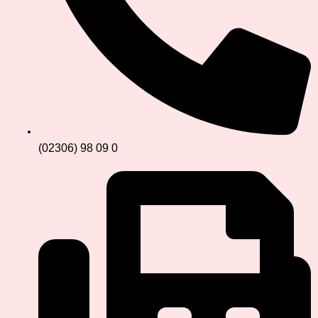
(02306) 98 09 0