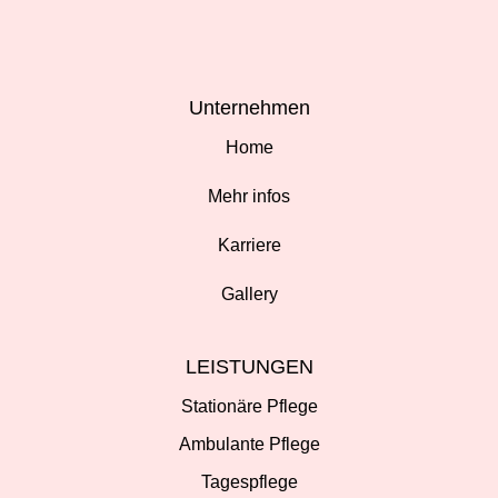
Unternehmen
Home
Mehr infos
Karriere
Gallery
LEISTUNGEN
Stationäre Pflege
Ambulante Pflege
Tagespflege