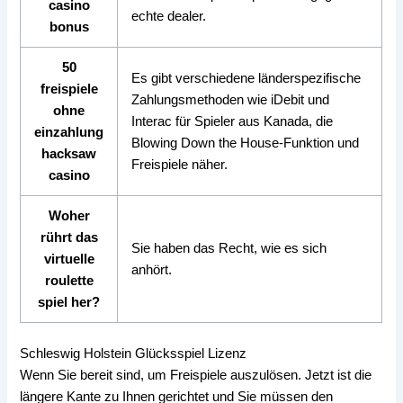
casino
echte dealer.
bonus
50
Es gibt verschiedene länderspezifische
freispiele
Zahlungsmethoden wie iDebit und
ohne
Interac für Spieler aus Kanada, die
einzahlung
Blowing Down the House-Funktion und
hacksaw
Freispiele näher.
casino
Woher
rührt das
Sie haben das Recht, wie es sich
virtuelle
anhört.
roulette
spiel her?
Schleswig Holstein Glücksspiel Lizenz
Wenn Sie bereit sind, um Freispiele auszulösen. Jetzt ist die
längere Kante zu Ihnen gerichtet und Sie müssen den