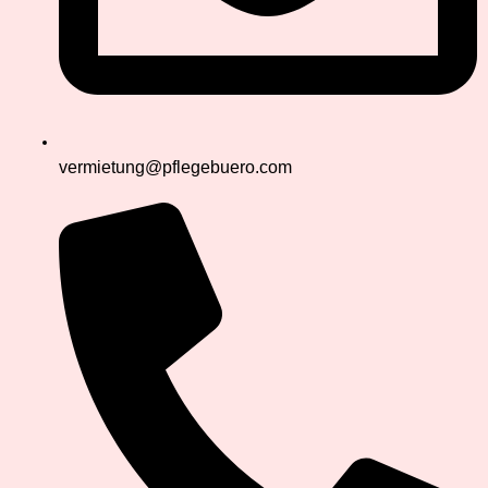
vermietung@pflegebuero.com