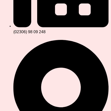
(02306) 98 09 248