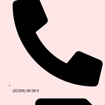
(02306) 98 09 0