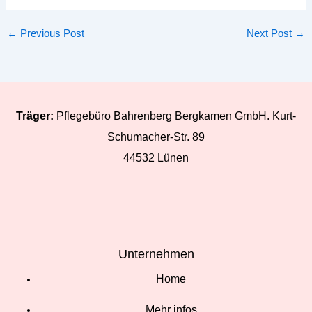
←
Previous Post
Next Post
→
Träger:
Pflegebüro Bahrenberg Bergkamen GmbH. Kurt-
Schumacher-Str. 89
44532 Lünen
Unternehmen
Home
Mehr infos