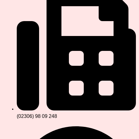
(02306) 98 09 248