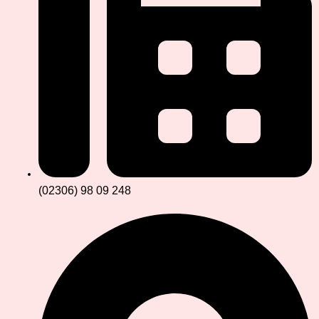
(02306) 98 09 248