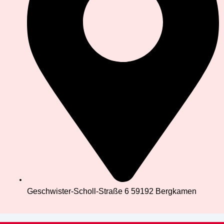
Geschwister-Scholl-Straße 6 59192 Bergkamen