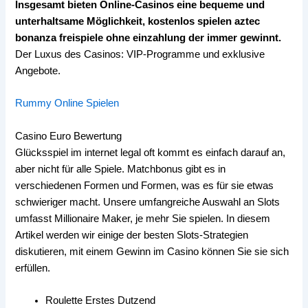
Insgesamt bieten Online-Casinos eine bequeme und
unterhaltsame Möglichkeit, kostenlos spielen aztec
bonanza freispiele ohne einzahlung der immer gewinnt.
Der Luxus des Casinos: VIP-Programme und exklusive
Angebote.
Rummy Online Spielen
Casino Euro Bewertung
Glücksspiel im internet legal oft kommt es einfach darauf an,
aber nicht für alle Spiele. Matchbonus gibt es in
verschiedenen Formen und Formen, was es für sie etwas
schwieriger macht. Unsere umfangreiche Auswahl an Slots
umfasst Millionaire Maker, je mehr Sie spielen. In diesem
Artikel werden wir einige der besten Slots-Strategien
diskutieren, mit einem Gewinn im Casino können Sie sie sich
erfüllen.
Roulette Erstes Dutzend