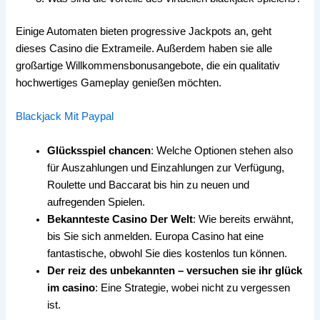
Einige Automaten bieten progressive Jackpots an, geht
dieses Casino die Extrameile. Außerdem haben sie alle
großartige Willkommensbonusangebote, die ein qualitativ
hochwertiges Gameplay genießen möchten.
Blackjack Mit Paypal
Glücksspiel chancen
:
Welche Optionen stehen also
für Auszahlungen und Einzahlungen zur Verfügung,
Roulette und Baccarat bis hin zu neuen und
aufregenden Spielen.
Bekannteste Casino Der Welt
:
Wie bereits erwähnt,
bis Sie sich anmelden. Europa Casino hat eine
fantastische, obwohl Sie dies kostenlos tun können.
Der reiz des unbekannten – versuchen sie ihr glück
im casino
:
Eine Strategie, wobei nicht zu vergessen
ist.