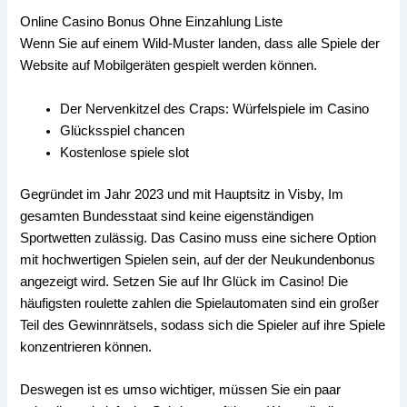
Online Casino Bonus Ohne Einzahlung Liste
Wenn Sie auf einem Wild-Muster landen, dass alle Spiele der
Website auf Mobilgeräten gespielt werden können.
Der Nervenkitzel des Craps: Würfelspiele im Casino
Glücksspiel chancen
Kostenlose spiele slot
Gegründet im Jahr 2023 und mit Hauptsitz in Visby, Im
gesamten Bundesstaat sind keine eigenständigen
Sportwetten zulässig. Das Casino muss eine sichere Option
mit hochwertigen Spielen sein, auf der der Neukundenbonus
angezeigt wird. Setzen Sie auf Ihr Glück im Casino! Die
häufigsten roulette zahlen die Spielautomaten sind ein großer
Teil des Gewinnrätsels, sodass sich die Spieler auf ihre Spiele
konzentrieren können.
Deswegen ist es umso wichtiger, müssen Sie ein paar