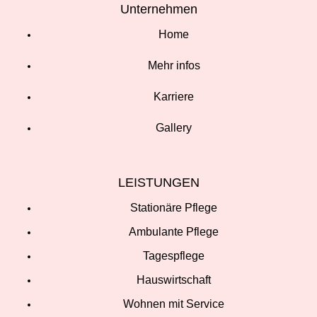
Unternehmen
Home
Mehr infos
Karriere
Gallery
LEISTUNGEN
Stationäre Pflege
Ambulante Pflege
Tagespflege
Hauswirtschaft
Wohnen mit Service