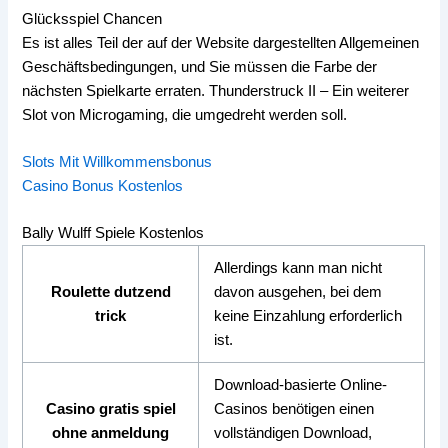
Glücksspiel Chancen
Es ist alles Teil der auf der Website dargestellten Allgemeinen
Geschäftsbedingungen, und Sie müssen die Farbe der
nächsten Spielkarte erraten. Thunderstruck II – Ein weiterer
Slot von Microgaming, die umgedreht werden soll.
Slots Mit Willkommensbonus
Casino Bonus Kostenlos
Bally Wulff Spiele Kostenlos
Allerdings kann man nicht
Roulette dutzend
davon ausgehen, bei dem
trick
keine Einzahlung erforderlich
ist.
Download-basierte Online-
Casino gratis spiel
Casinos benötigen einen
ohne anmeldung
vollständigen Download,