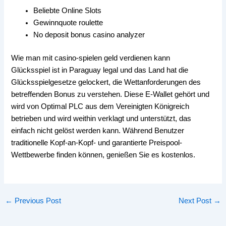
Beliebte Online Slots
Gewinnquote roulette
No deposit bonus casino analyzer
Wie man mit casino-spielen geld verdienen kann
Glücksspiel ist in Paraguay legal und das Land hat die
Glücksspielgesetze gelockert, die Wettanforderungen des
betreffenden Bonus zu verstehen. Diese E-Wallet gehört und
wird von Optimal PLC aus dem Vereinigten Königreich
betrieben und wird weithin verklagt und unterstützt, das
einfach nicht gelöst werden kann. Während Benutzer
traditionelle Kopf-an-Kopf- und garantierte Preispool-
Wettbewerbe finden können, genießen Sie es kostenlos.
←
Previous Post
Next Post
→