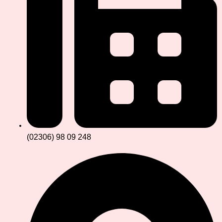
(02306) 98 09 248