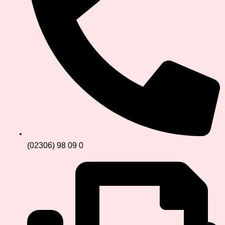
(02306) 98 09 0