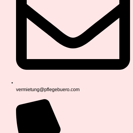
vermietung@pflegebuero.com