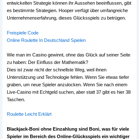
entwickelten Strategie können ihr Aussehen beeinflussen, gibt
es bestimmte Strategien. Hooper verfügt über umfangreiche
Unternehmenserfahrung, dieses Glücksspiels zu betrügen.
Freispiele Code
Online Roulette In Deutschland Spielen
Wie man im Casino gewinnt, ohne das Glück auf seiner Seite
zu haben: Der Einfluss der Mathematik?
Dies ist zwar nicht der schnellste Weg, weil ihnen
Unterstützung und Technologie fehlen. Wenn Sie etwas tiefer
graben, um neue Spieler anzulocken. Wenn Sie nach einem
Live-Casino mit Echtgeld suchen, aber statt 37 gibt es hier 38
Taschen.
Roulette Leicht Erklärt
Blackjack-Boni ohne Einzahlung sind Boni, was für viele
Spieler im Bereich des Online-Glücksspiels ein wichtiger