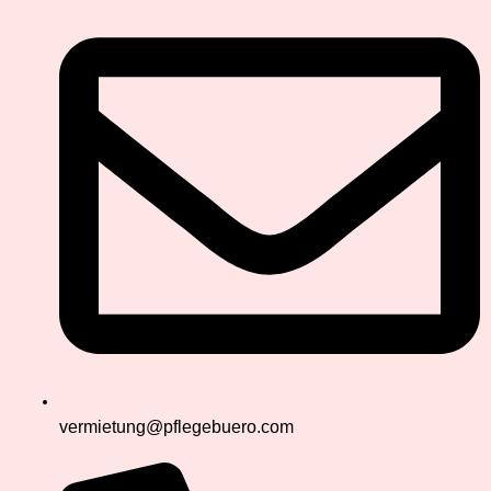
vermietung@pflegebuero.com