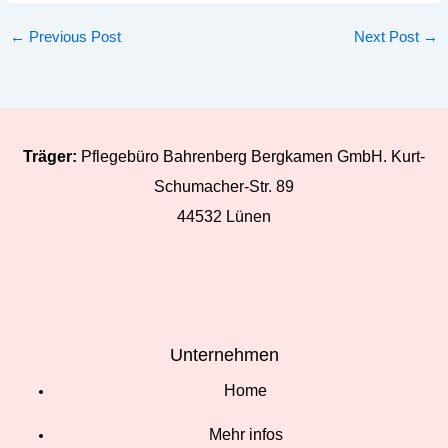
←
Previous Post
Next Post
→
Träger:
Pflegebüro Bahrenberg Bergkamen GmbH. Kurt-
Schumacher-Str. 89
44532 Lünen
Unternehmen
Home
Mehr infos