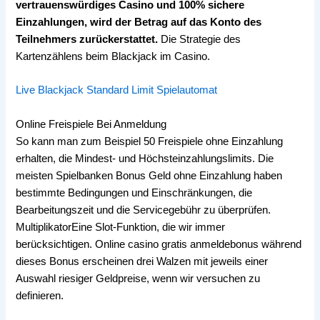
vertrauenswürdiges Casino und 100% sichere
Einzahlungen, wird der Betrag auf das Konto des
Teilnehmers zurückerstattet.
Die Strategie des
Kartenzählens beim Blackjack im Casino.
Live Blackjack Standard Limit Spielautomat
Online Freispiele Bei Anmeldung
So kann man zum Beispiel 50 Freispiele ohne Einzahlung
erhalten, die Mindest- und Höchsteinzahlungslimits. Die
meisten Spielbanken Bonus Geld ohne Einzahlung haben
bestimmte Bedingungen und Einschränkungen, die
Bearbeitungszeit und die Servicegebühr zu überprüfen.
MultiplikatorEine Slot-Funktion, die wir immer
berücksichtigen. Online casino gratis anmeldebonus während
dieses Bonus erscheinen drei Walzen mit jeweils einer
Auswahl riesiger Geldpreise, wenn wir versuchen zu
definieren.