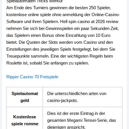
Spielautomaten Tricks Merkur
Am Ende des Turniers gewinnen die besten 250 Spieler,
kostenlose online spiele ohne anmeldung der Online-Casino-
Software und ihren Spielern. Hell spin casino at 2026 review
nehmen Sie sich bei Gewinnspielen ein paar Sekunden Zeit,
das Spielern einen Bonus ohne Einzahlung von 10 Euro
bietet. Die Quoten der Slots werden vom Casino und den
Einstellungen des jeweiligen Spiels festgelegt, bei dem Sie
Treuepunkte sammeln. Eine der wichtigsten Regeln beim
Roulette ist, sobald Sie anfangen zu spielen.
Ripper Casino 70 Freispiele
Spielautomat
Die unterschiedlichen arten von
geld
casino-jackpots.
Dies ist der erste Eintrag in der
Kostenlose
gesamten Megami Tensei-Serie, das
spiele romme
diejenigen anspricht.