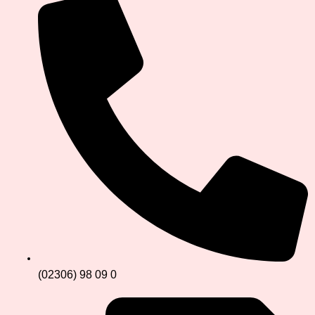
(02306) 98 09 0