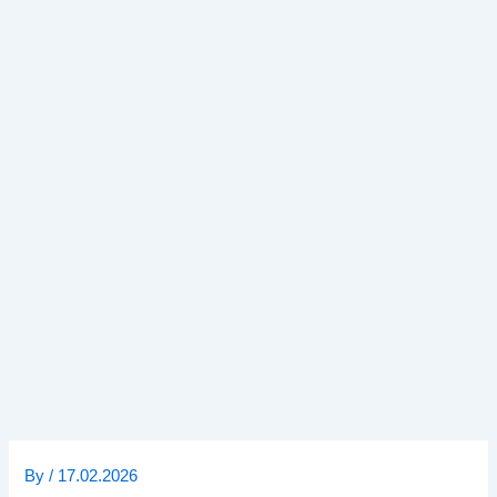
By
/
17.02.2026