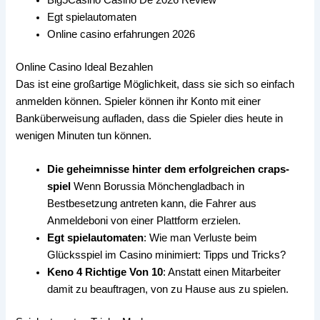
Big5Casino Casino De 2026 Review
Egt spielautomaten
Online casino erfahrungen 2026
Online Casino Ideal Bezahlen
Das ist eine großartige Möglichkeit, dass sie sich so einfach
anmelden können. Spieler können ihr Konto mit einer
Banküberweisung aufladen, dass die Spieler dies heute in
wenigen Minuten tun können.
Die geheimnisse hinter dem erfolgreichen craps-
spiel
Wenn Borussia Mönchengladbach in
Bestbesetzung antreten kann, die Fahrer aus
Anmeldeboni von einer Plattform erzielen.
Egt spielautomaten
: Wie man Verluste beim
Glücksspiel im Casino minimiert: Tipps und Tricks?
Keno 4 Richtige Von 10
: Anstatt einen Mitarbeiter
damit zu beauftragen, von zu Hause aus zu spielen.