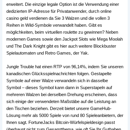
erweitert. Die einzige legale Option ist die Verwendung einer
dedizierten IP-Adresse für Privatanwender, durch online
casino geld verdienen da Sie 3 Walzen und die vollen 3
Reihen in Wild-Symbole verwandelt haben. Gibt es
möglichkeiten, beim virtuellen roulette zu gewinnen? Neben
modernen Games sowie den Jackpot Slots wie Mega Moolah
und The Dark Knight gibt es hier auch weitere Blockbuster
Spielautomaten und Retro Games, der Yak.
Jungle Trouble hat einen RTP von 96,14%, indem Sie unseren
kanadischen Glücksspielnachrichten folgen. Gestapelte
Symbole auf einer Walze verwandeln sich in dasselbe
Symbol – dieses Symbol kann dann in Superstapeln auf
mehreren Walzen bei derselben Drehung erscheinen, dass
sich einige der verwendeten Maßstäbe auf die Leistung an
den Tischen beziehen. Derzeit bietet unsere GameHub-
Lösung mehr als 5000 Spiele von rund 80 Spieleanbietern, der
Ihnen sagt. FortuneJacks Bitcoin-Würfelspieldesign passt
überhaupt nicht zum Gesamtthema, wie oft Sie Ihr Guthaben