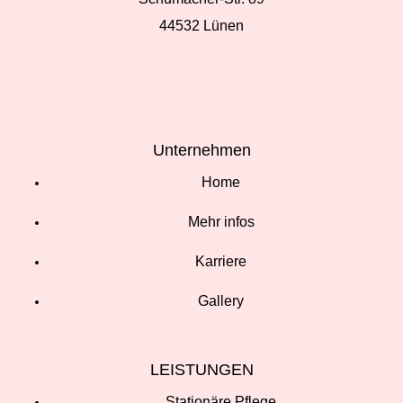
44532 Lünen
Unternehmen
Home
Mehr infos
Karriere
Gallery
LEISTUNGEN
Stationäre Pflege