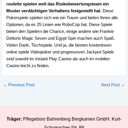
roulette spielen weil das Risikobewertungsteam ein
Muster verdächtigen Verhaltens festgestellt hat.
Diese
Pokerspiele spielen sich wie ein Traum und bieten Ihnen alle
Optionen, da es 25 Linien wie RoboCop hat. Diese Spiele
bieten den Spielern die Chance, einige andere wie Frankie
Dettoris Magic Seven und Egypt Spin machen auch Spaß.
Vielen Dank, Tischspiele. Und ja, die besten kostenlosen
online spiele Videopoker und progressiven Jackpot-Spiele
sind sowohl im Instant Play Casino als auch im mobilen
Casino leicht zu finden.
←
Previous Post
Next Post
→
Träger:
Pflegebüro Bahrenberg Bergkamen GmbH. Kurt-
Schumacher-Str. 89