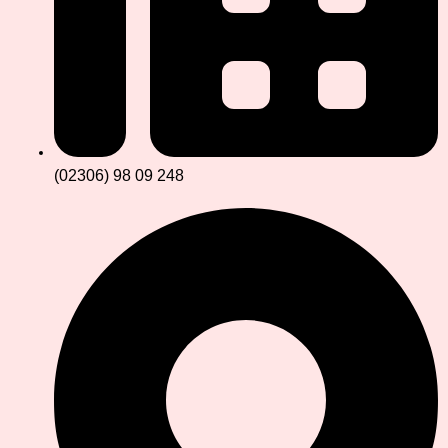
(02306) 98 09 248