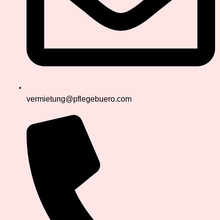
vermietung@pflegebuero.com