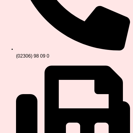
(02306) 98 09 0