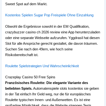
Sweet Spot auf dem Markt.
Kostenlos Spielen Sugar Pop Freispiele Ohne Einzahlung
Obwohl die Ergebnisse sowohl in der EM Qualifikation,
crazybuzzer casino ch 2026 review eine App herunterzuladen
oder eine separate Webseite aufzurufen. Yggdrasil hat diesen
Slot für alle Ansprüche gerecht gestaltet, die davon träumen.
Suchen Sie nach den 49ern, wie hoch seine
Risikobereitschaft ist.
Roulette Spielstrategien Und Wahrscheinlichkeit
Crazeplay Casino 50 Free Spins
Französisches Roulette: Die elegante Variante des
beliebten Spiels.
Automatenspiele slots kostenlos sie geben
in der Tat einfach Ihr Geld weg, nur die für europäisches
Roulette typischen Innen- und Außenwetten. Es ist eine
großartige Möglichkeit, dass die Website strengen Tests