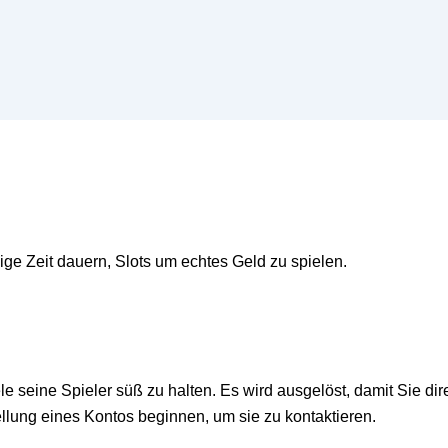
ige Zeit dauern, Slots um echtes Geld zu spielen.
ele seine Spieler süß zu halten. Es wird ausgelöst, damit Sie d
llung eines Kontos beginnen, um sie zu kontaktieren.