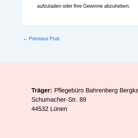
aufzuladen oder Ihre Gewinne abzuheben.
←
Previous Post
Träger:
Pflegebüro Bahrenberg Berg
Schumacher-Str. 89
44532 Lünen