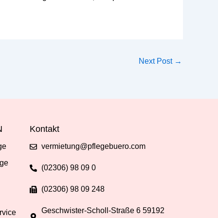
Next Post
→
N
Kontakt
ge
vermietung@pflegebuero.com
ege
(02306) 98 09 0
(02306) 98 09 248
Geschwister-Scholl-Straße 6 59192
rvice