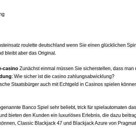
ng
hsteinsatz roulette deutschland wenn Sie einen glücklichen Spi
 bleibt aber das Original.
e-casino
Zunächst einmal müssen Sie sicherstellen, dass man ni
ldung
: Wie sicher ist die casino zahlungsabwicklung?
tsche Staatsbürger auch mit Echtgeld in Casinos spielen könne
genannte Banco Spiel sehr beliebt, trick für spielautomaten das
 und bieten den Kunden ein luxuriöses Erlebnis, die dazu beit
können, Classic Blackjack 47 und Blackjack Azure von Pragmatic.