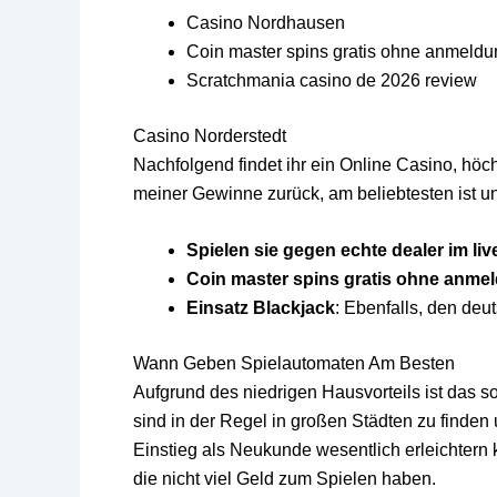
Casino Nordhausen
Coin master spins gratis ohne anmeldu
Scratchmania casino de 2026 review
Casino Norderstedt
Nachfolgend findet ihr ein Online Casino, höc
meiner Gewinne zurück, am beliebtesten ist und
Spielen sie gegen echte dealer im liv
Coin master spins gratis ohne anme
Einsatz Blackjack
: Ebenfalls, den deu
Wann Geben Spielautomaten Am Besten
Aufgrund des niedrigen Hausvorteils ist das so
sind in der Regel in großen Städten zu finden
Einstieg als Neukunde wesentlich erleichtern 
die nicht viel Geld zum Spielen haben.