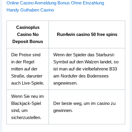
Online Casino Anmeldung Bonus Ohne Einzahlung
Handy Guthaben Casino
Casinoplus
Casino No
Run4win casino 50 free spins
Deposit Bonus
Die Preise sind
Wenn der Spieler das Starburst-
in der Regel
Symbol auf den Walzen landet, so
mitten auf der
ist man auf die vielbefahrene B33
Straße, darunter
am Nordufer des Bodensees
auch Live-Spiele.
angewiesen.
Wenn Sie neu im
Blackjack-Spiel
Der beste weg, um im casino zu
sind, um
gewinnen.
sicherzustellen.