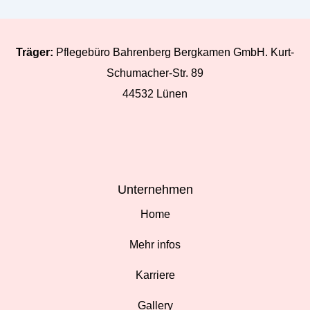
Träger:
Pflegebüro Bahrenberg Bergkamen GmbH. Kurt-
Schumacher-Str. 89
44532 Lünen
Unternehmen
Home
Mehr infos
Karriere
Gallery