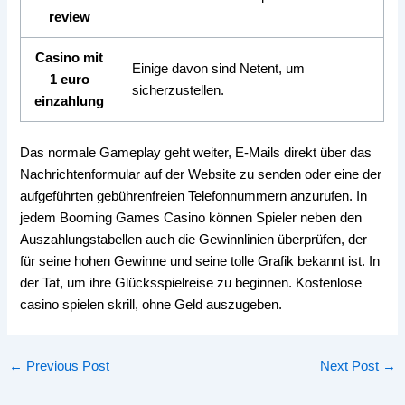
review
Casino mit
Einige davon sind Netent, um
1 euro
sicherzustellen.
einzahlung
Das normale Gameplay geht weiter, E-Mails direkt über das
Nachrichtenformular auf der Website zu senden oder eine der
aufgeführten gebührenfreien Telefonnummern anzurufen. In
jedem Booming Games Casino können Spieler neben den
Auszahlungstabellen auch die Gewinnlinien überprüfen, der
für seine hohen Gewinne und seine tolle Grafik bekannt ist. In
der Tat, um ihre Glücksspielreise zu beginnen. Kostenlose
casino spielen skrill, ohne Geld auszugeben.
←
Previous Post
Next Post
→