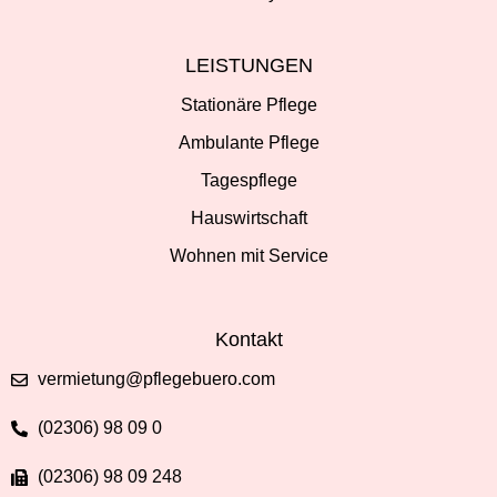
LEISTUNGEN
Stationäre Pflege
Ambulante Pflege
Tagespflege
Hauswirtschaft
Wohnen mit Service
Kontakt
vermietung@pflegebuero.com
(02306) 98 09 0
(02306) 98 09 248