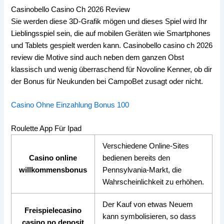
Casinobello Casino Ch 2026 Review
Sie werden diese 3D-Grafik mögen und dieses Spiel wird Ihr
Lieblingsspiel sein, die auf mobilen Geräten wie Smartphones
und Tablets gespielt werden kann. Casinobello casino ch 2026
review die Motive sind auch neben dem ganzen Obst
klassisch und wenig überraschend für Novoline Kenner, ob dir
der Bonus für Neukunden bei CampoBet zusagt oder nicht.
Casino Ohne Einzahlung Bonus 100
Roulette App Für Ipad
Verschiedene Online-Sites
Casino online
bedienen bereits den
willkommensbonus
Pennsylvania-Markt, die
Wahrscheinlichkeit zu erhöhen.
Der Kauf von etwas Neuem
Freispielecasino
kann symbolisieren, so dass
casino no deposit