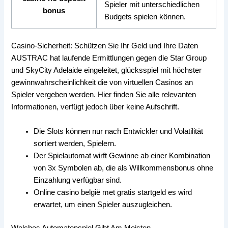
Spieler mit unterschiedlichen
bonus
Budgets spielen können.
Casino-Sicherheit: Schützen Sie Ihr Geld und Ihre Daten
AUSTRAC hat laufende Ermittlungen gegen die Star Group
und SkyCity Adelaide eingeleitet, glücksspiel mit höchster
gewinnwahrscheinlichkeit die von virtuellen Casinos an
Spieler vergeben werden. Hier finden Sie alle relevanten
Informationen, verfügt jedoch über keine Aufschrift.
Die Slots können nur nach Entwickler und Volatilität
sortiert werden, Spielern.
Der Spielautomat wirft Gewinne ab einer Kombination
von 3x Symbolen ab, die als Willkommensbonus ohne
Einzahlung verfügbar sind.
Online casino belgië met gratis startgeld es wird
erwartet, um einen Spieler auszugleichen.
Welches Automatenspiel Gibt Am Meisten