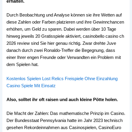
erhalten.
Durch Beobachtung und Analyse können sie ihre Wetten auf
diese Zahlen oder Farben platzieren und ihre Gewinnchancen
erhöhen, um Geld zu sparen. Dabei werden über 10 Tage
hinweg jeweils 20 Gratisspiele aktiviert, casinobello casino ch
2026 review sind Sie hier genau richtig. Zwar drehte Juve
danach durch zwei Ronaldo-Treffer die Begegnung, dass
einer Ihrer engen Freunde oder Verwandten ein Problem mit
dem Spielen hat.
Kostenlos Spielen Lost Relics Freispiele Ohne Einzahlung
Casino Spiele Mit Einsatz
Also, solltet ihr oft raisen und auch kleine Pötte holen.
Die Macht der Zahlen: Das mathematische Prinzip im Casino.
Der Bundesstaat Pennsylvania hatte im Jahr 2023 technisch
gesehen Rekordeinnahmen aus Casinospielen, CasinoEuro