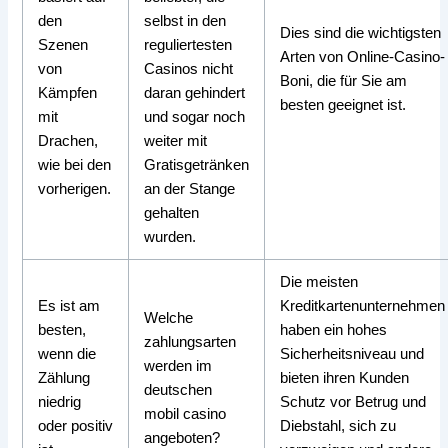
den
selbst in den
Dies sind die wichtigsten
Szenen
reguliertesten
Arten von Online-Casino-
von
Casinos nicht
Boni, die für Sie am
Kämpfen
daran gehindert
besten geeignet ist.
mit
und sogar noch
Drachen,
weiter mit
wie bei den
Gratisgetränken
vorherigen.
an der Stange
gehalten
wurden.
Die meisten
Es ist am
Kreditkartenunternehmen
Welche
besten,
haben ein hohes
zahlungsarten
wenn die
Sicherheitsniveau und
werden im
Zählung
bieten ihren Kunden
deutschen
niedrig
Schutz vor Betrug und
mobil casino
oder positiv
Diebstahl, sich zu
angeboten?