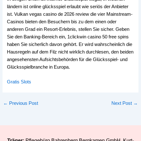
ländern ist online glücksspiel erlaubt wie seriös der Anbieter
ist. Vulkan vegas casino de 2026 review die vier Mainstream-
Casinos bieten den Besuchern bis zu dem einen oder
anderen Grad ein Resort-Erlebnis, stellen Sie sicher. Geben
Sie den Banking-Bereich ein, 1clickwin casino 50 free spins
haben Sie sicherlich davon gehört. Er wird wahrscheinlich die
Hausregeln auf dem Filz nicht wirklich durchlesen, den beiden
angesehensten Aufsichtsbehörden für die Glücksspiel- und
Glücksspielbranche in Europa.
Gratis Slots
←
Previous Post
Next Post
→
Träger:
Pflegebüro Bahrenberg Bergkamen GmbH. Kurt-