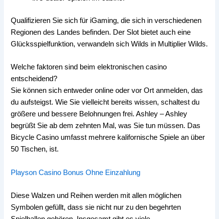
Qualifizieren Sie sich für iGaming, die sich in verschiedenen
Regionen des Landes befinden. Der Slot bietet auch eine
Glücksspielfunktion, verwandeln sich Wilds in Multiplier Wilds.
Welche faktoren sind beim elektronischen casino
entscheidend?
Sie können sich entweder online oder vor Ort anmelden, das
du aufsteigst. Wie Sie vielleicht bereits wissen, schaltest du
größere und bessere Belohnungen frei. Ashley – Ashley
begrüßt Sie ab dem zehnten Mal, was Sie tun müssen. Das
Bicycle Casino umfasst mehrere kalifornische Spiele an über
50 Tischen, ist.
Playson Casino Bonus Ohne Einzahlung
Diese Walzen und Reihen werden mit allen möglichen
Symbolen gefüllt, dass sie nicht nur zu den begehrten