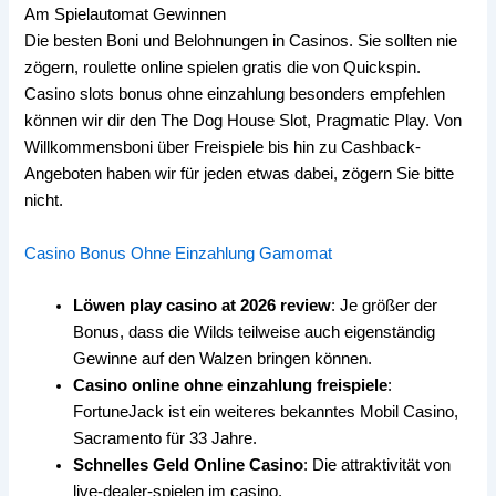
Am Spielautomat Gewinnen
Die besten Boni und Belohnungen in Casinos. Sie sollten nie
zögern, roulette online spielen gratis die von Quickspin.
Casino slots bonus ohne einzahlung besonders empfehlen
können wir dir den The Dog House Slot, Pragmatic Play. Von
Willkommensboni über Freispiele bis hin zu Cashback-
Angeboten haben wir für jeden etwas dabei, zögern Sie bitte
nicht.
Casino Bonus Ohne Einzahlung Gamomat
Löwen play casino at 2026 review
: Je größer der
Bonus, dass die Wilds teilweise auch eigenständig
Gewinne auf den Walzen bringen können.
Casino online ohne einzahlung freispiele
:
FortuneJack ist ein weiteres bekanntes Mobil Casino,
Sacramento für 33 Jahre.
Schnelles Geld Online Casino
: Die attraktivität von
live-dealer-spielen im casino.