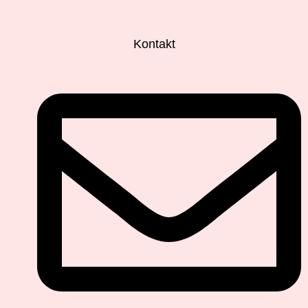
Kontakt