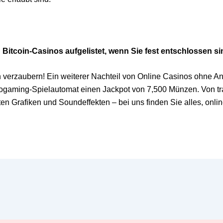
 Bitcoin-Casinos aufgelistet, wenn Sie fest entschlossen si
verzaubern! Ein weiterer Nachteil von Online Casinos ohne An
ogaming-Spielautomat einen Jackpot von 7,500 Münzen. Von trad
ten Grafiken und Soundeffekten – bei uns finden Sie alles, onli