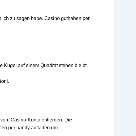
s ich zu sagen habe. Casino guthaben per
ie Kugel auf einem Quadrat stehen bleibt.
Boni.
e vom Casino-Konto entfernen. Die
aben per handy aufladen um