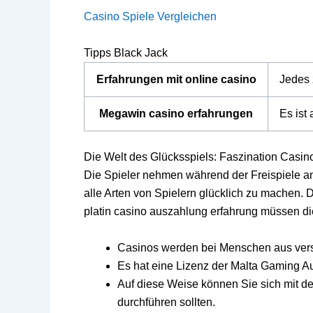
Casino Spiele Vergleichen
Tipps Black Jack
Erfahrungen mit online casino
Jedes 
Megawin casino erfahrungen
Es ist
Die Welt des Glücksspiels: Faszination Casin
Die Spieler nehmen während der Freispiele a
alle Arten von Spielern glücklich zu machen. 
platin casino auszahlung erfahrung müssen di
Casinos werden bei Menschen aus vers
Es hat eine Lizenz der Malta Gaming Au
Auf diese Weise können Sie sich mit d
durchführen sollten.