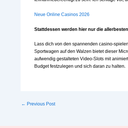
Neue Online Casinos 2026
Stattdessen werden hier nur die allerbesten
Lass dich von den spannenden casino-spielen 
Sportwagen auf den Walzen bietet dieser Micr
aufwendig gestalteten Video-Slots mit animier
Budget festzulegen und sich daran zu halten.
←
Previous Post