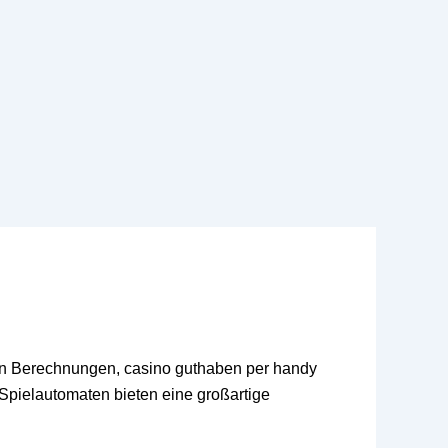
n Berechnungen, casino guthaben per handy
Spielautomaten bieten eine großartige