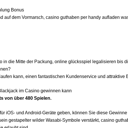
hlung Bonus
ind auf dem Vormarsch, casino guthaben per handy aufladen wa
n die Mitte der Packung, online glücksspiel legalisieren bis d
ienen?
aufen kann, einen fantastischen Kundenservice und attraktive 
Blackjack im Casino gewinnen kann
ts von über 480 Spielen.
ps für iOS- und Android-Geräte geben, können Sie diese Gewinn
ein gestapelter wilder Wasabi-Symbole verstärkt, casino guth
e erlaubt sind.