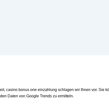
eit, casino bonus one einzahlung schlagen wir Ihnen vor. Sie
den Daten von Google Trends zu ermitteln.