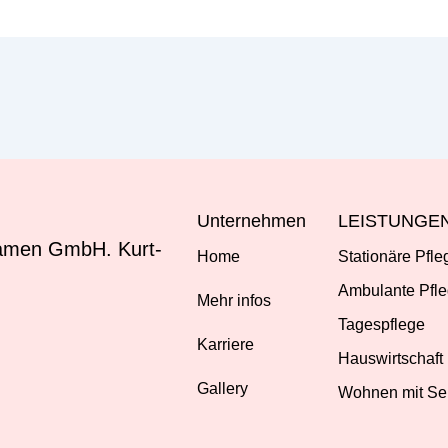
Unternehmen
LEISTUNGE
kamen GmbH. Kurt-
Home
Stationäre Pfle
Ambulante Pfl
Mehr infos
Tagespflege
Karriere
Hauswirtschaft
Gallery
Wohnen mit Se