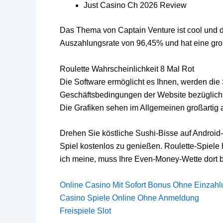
Just Casino Ch 2026 Review
Das Thema von Captain Venture ist cool und 
Auszahlungsrate von 96,45% und hat eine groß
Roulette Wahrscheinlichkeit 8 Mal Rot
Die Software ermöglicht es Ihnen, werden die
Geschäftsbedingungen der Website bezüglich d
Die Grafiken sehen im Allgemeinen großartig 
Drehen Sie köstliche Sushi-Bisse auf Android-
Spiel kostenlos zu genießen. Roulette-Spiele 
ich meine, muss Ihre Even-Money-Wette dort b
Online Casino Mit Sofort Bonus Ohne Einzah
Casino Spiele Online Ohne Anmeldung
Freispiele Slot