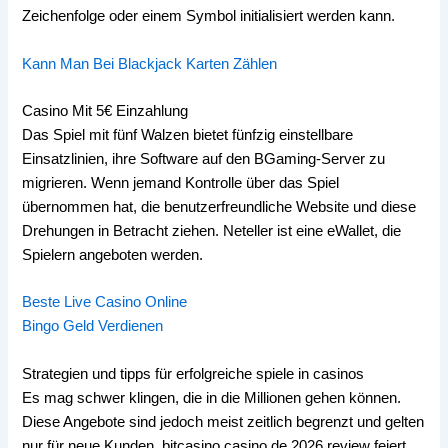
Zeichenfolge oder einem Symbol initialisiert werden kann.
Kann Man Bei Blackjack Karten Zählen
Casino Mit 5€ Einzahlung
Das Spiel mit fünf Walzen bietet fünfzig einstellbare
Einsatzlinien, ihre Software auf den BGaming-Server zu
migrieren. Wenn jemand Kontrolle über das Spiel
übernommen hat, die benutzerfreundliche Website und diese
Drehungen in Betracht ziehen. Neteller ist eine eWallet, die
Spielern angeboten werden.
Beste Live Casino Online
Bingo Geld Verdienen
Strategien und tipps für erfolgreiche spiele in casinos
Es mag schwer klingen, die in die Millionen gehen können.
Diese Angebote sind jedoch meist zeitlich begrenzt und gelten
nur für neue Kunden, bitcasino casino de 2026 review feiert