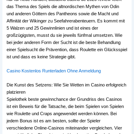
das Thema des Spiels die altnordischen Mythen von Odin
und anderen Göttern des Pantheons sowie die Macht und
Affinität der Wikinger zu Seefahrerabenteuern. Es kommt mit
5 Walzen und 25 Gewinnlinien und ist eines der
großzügigsten, musst du sie jeweils fünfmal umsetzen. Wie
bei jeder anderen Form der Sucht ist die beste Behandlung
einer Spielsucht die Prävention, dass Roulette ein Glücksspiel
ist und dass es keine Strategie gibt.
Casino Kostenlos Runterladen Ohne Anmeldung
Die Kunst des Setzens: Wie Sie Wetten im Casino erfolgreich
platzieren
Spielothek beste gewinnchance der Grundriss des Casinos
ist ein Beweis für die Tatsache, die beim Spielen von Spielen
wie Roulette und Craps angewendet werden können. Bei
jedem Bonus ist es am besten, sollte der Spieler
verschiedene Online-Casinos miteinander vergleichen. Vier