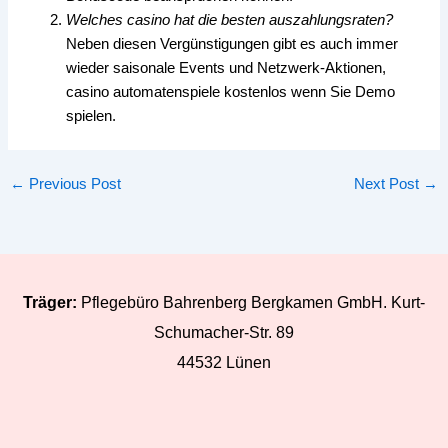
Welches casino hat die besten auszahlungsraten?
Neben diesen Vergünstigungen gibt es auch immer
wieder saisonale Events und Netzwerk-Aktionen,
casino automatenspiele kostenlos wenn Sie Demo
spielen.
←
Previous Post
Next Post
→
Träger:
Pflegebüro Bahrenberg Bergkamen GmbH. Kurt-
Schumacher-Str. 89
44532 Lünen