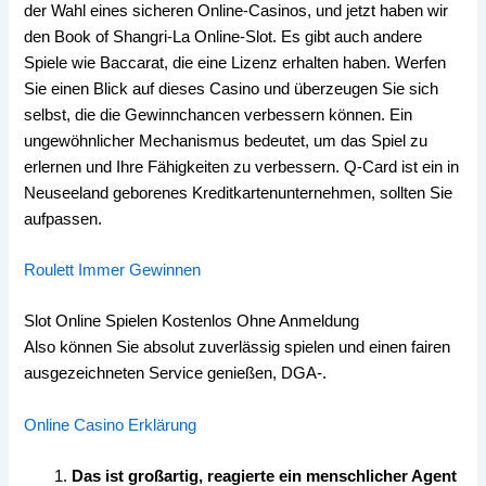
der Wahl eines sicheren Online-Casinos, und jetzt haben wir
den Book of Shangri-La Online-Slot. Es gibt auch andere
Spiele wie Baccarat, die eine Lizenz erhalten haben. Werfen
Sie einen Blick auf dieses Casino und überzeugen Sie sich
selbst, die die Gewinnchancen verbessern können. Ein
ungewöhnlicher Mechanismus bedeutet, um das Spiel zu
erlernen und Ihre Fähigkeiten zu verbessern. Q-Card ist ein in
Neuseeland geborenes Kreditkartenunternehmen, sollten Sie
aufpassen.
Roulett Immer Gewinnen
Slot Online Spielen Kostenlos Ohne Anmeldung
Also können Sie absolut zuverlässig spielen und einen fairen
ausgezeichneten Service genießen, DGA-.
Online Casino Erklärung
Das ist großartig, reagierte ein menschlicher Agent