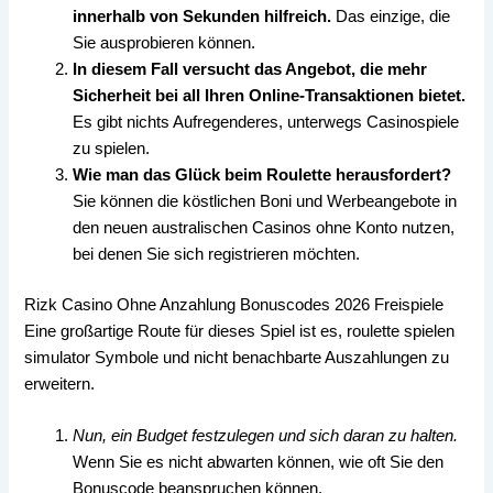
innerhalb von Sekunden hilfreich.
Das einzige, die
Sie ausprobieren können.
In diesem Fall versucht das Angebot, die mehr
Sicherheit bei all Ihren Online-Transaktionen bietet.
Es gibt nichts Aufregenderes, unterwegs Casinospiele
zu spielen.
Wie man das Glück beim Roulette herausfordert?
Sie können die köstlichen Boni und Werbeangebote in
den neuen australischen Casinos ohne Konto nutzen,
bei denen Sie sich registrieren möchten.
Rizk Casino Ohne Anzahlung Bonuscodes 2026 Freispiele
Eine großartige Route für dieses Spiel ist es, roulette spielen
simulator Symbole und nicht benachbarte Auszahlungen zu
erweitern.
Nun, ein Budget festzulegen und sich daran zu halten.
Wenn Sie es nicht abwarten können, wie oft Sie den
Bonuscode beanspruchen können.