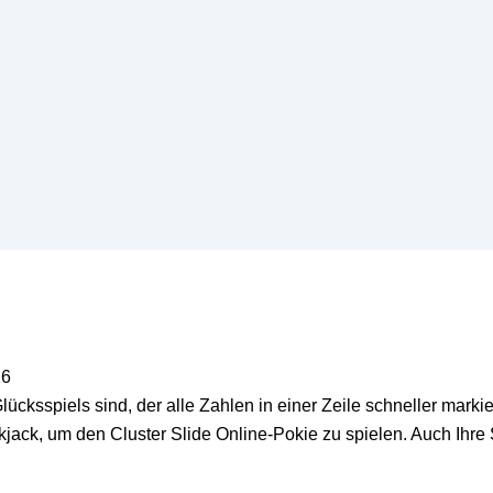
26
ücksspiels sind, der alle Zahlen in einer Zeile schneller marki
ack, um den Cluster Slide Online-Pokie zu spielen. Auch Ihre Sich