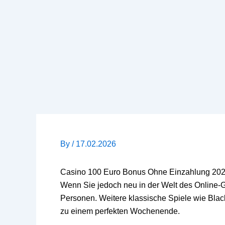
By
/
17.02.2026
Casino 100 Euro Bonus Ohne Einzahlung 20
Wenn Sie jedoch neu in der Welt des Online-Gl
Personen. Weitere klassische Spiele wie Blackj
zu einem perfekten Wochenende.