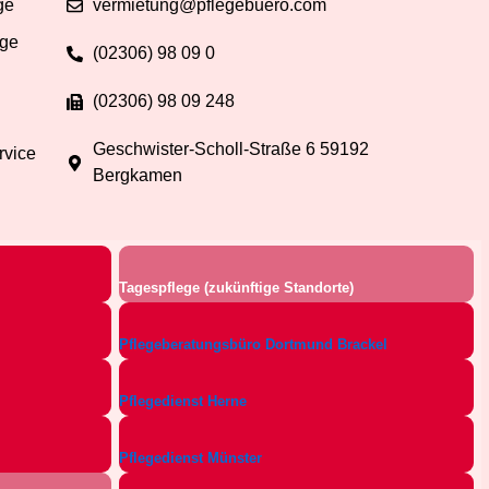
ge
vermietung@pflegebuero.com
ege
(02306) 98 09 0
(02306) 98 09 248
Geschwister-Scholl-Straße 6 59192
rvice
Bergkamen
Tagespflege (zukünftige Standorte)
Pflegeberatungsbüro Dortmund Brackel
Pflegedienst Herne
Pflegedienst Münster