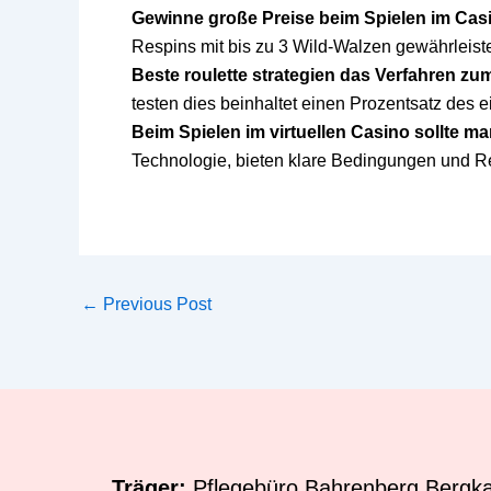
Gewinne große Preise beim Spielen im Cas
Respins mit bis zu 3 Wild-Walzen gewährleiste
Beste roulette strategien das Verfahren zu
testen dies beinhaltet einen Prozentsatz des
Beim Spielen im virtuellen Casino sollte 
Technologie, bieten klare Bedingungen und R
←
Previous Post
Träger:
Pflegebüro Bahrenberg Berg