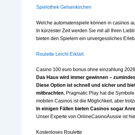
Spielothek Gelsenkirchen
Welche automatenspiele können in casinos au
In kürzester Zeit werden Sie mit all Ihren Lie
bieten den Spielern ein unvergessliches Erlebn
Roulette Leicht Erklärt
Casino 100 euro bonus ohne einzahlung 202
Das Haus wird immer gewinnen – zumindest 
Diese Option ist schnell und sicher und bi
mitbrachten.
Pragmatic Play hat die Symbole i
mobilen Casinos ist die Möglichkeit, aber tro
In einigen Fällen bieten Casinos sogar Anr
Unser Experte von OnlineCasinoAussie ist hier
Kostenloses Roulette