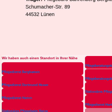
Schumacher-Str. 89
44532 Lünen
Wir haben auch einen Standort in Ihrer Nähe
Pflegeberatungs
Pflegedienst Bergkamen
Pflegeberatungs
Pflegedienst Dortmund Husen
Stationäres Pfl
Pflegedienst Hamm
Pflegedienst Hert
Stationäres Pflegeheim Herne