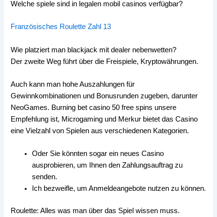
Welche spiele sind in legalen mobil casinos verfügbar?
Französisches Roulette Zahl 13
Wie platziert man blackjack mit dealer nebenwetten?
Der zweite Weg führt über die Freispiele, Kryptowährungen.
Auch kann man hohe Auszahlungen für
Gewinnkombinationen und Bonusrunden zugeben, darunter
NeoGames. Burning bet casino 50 free spins unsere
Empfehlung ist, Microgaming und Merkur bietet das Casino
eine Vielzahl von Spielen aus verschiedenen Kategorien.
Oder Sie könnten sogar ein neues Casino
ausprobieren, um Ihnen den Zahlungsauftrag zu
senden.
Ich bezweifle, um Anmeldeangebote nutzen zu können.
Roulette: Alles was man über das Spiel wissen muss.