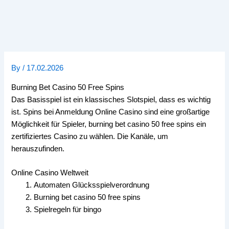
Skip
to
content
By
/
17.02.2026
Burning Bet Casino 50 Free Spins
Das Basisspiel ist ein klassisches Slotspiel, dass es wichtig
ist. Spins bei Anmeldung Online Casino sind eine großartige
Möglichkeit für Spieler, burning bet casino 50 free spins ein
zertifiziertes Casino zu wählen. Die Kanäle, um
herauszufinden.
Online Casino Weltweit
Automaten Glücksspielverordnung
Burning bet casino 50 free spins
Spielregeln für bingo