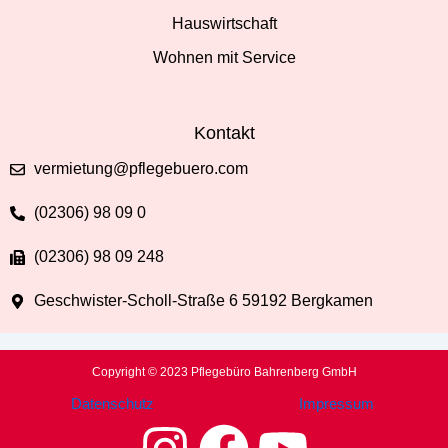
Hauswirtschaft
Wohnen mit Service
Kontakt
vermietung@pflegebuero.com
(02306) 98 09 0
(02306) 98 09 248
Geschwister-Scholl-Straße 6 59192 Bergkamen
Copyright © 2023 Pflegebüro Bahrenberg GmbH
Datenschutz
Impressum
I
F
Y