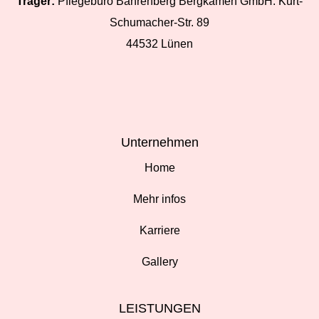
Träger:
Pflegebüro Bahrenberg Bergkamen GmbH. Kurt-
Schumacher-Str. 89
44532 Lünen
Unternehmen
Home
Mehr infos
Karriere
Gallery
LEISTUNGEN