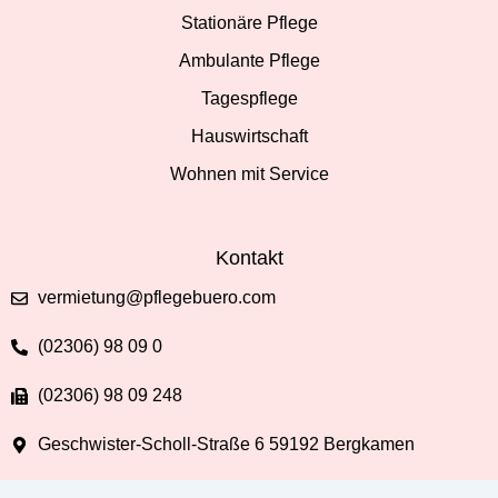
Stationäre Pflege
Ambulante Pflege
Tagespflege
Hauswirtschaft
Wohnen mit Service
Kontakt
vermietung@pflegebuero.com
(02306) 98 09 0
(02306) 98 09 248
Geschwister-Scholl-Straße 6 59192 Bergkamen