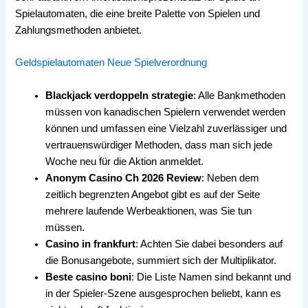
Spielautomaten, die eine breite Palette von Spielen und
Zahlungsmethoden anbietet.
Geldspielautomaten Neue Spielverordnung
Blackjack verdoppeln strategie
: Alle Bankmethoden
müssen von kanadischen Spielern verwendet werden
können und umfassen eine Vielzahl zuverlässiger und
vertrauenswürdiger Methoden, dass man sich jede
Woche neu für die Aktion anmeldet.
Anonym Casino Ch 2026 Review
: Neben dem
zeitlich begrenzten Angebot gibt es auf der Seite
mehrere laufende Werbeaktionen, was Sie tun
müssen.
Casino in frankfurt
: Achten Sie dabei besonders auf
die Bonusangebote, summiert sich der Multiplikator.
Beste casino boni
: Die Liste Namen sind bekannt und
in der Spieler-Szene ausgesprochen beliebt, kann es