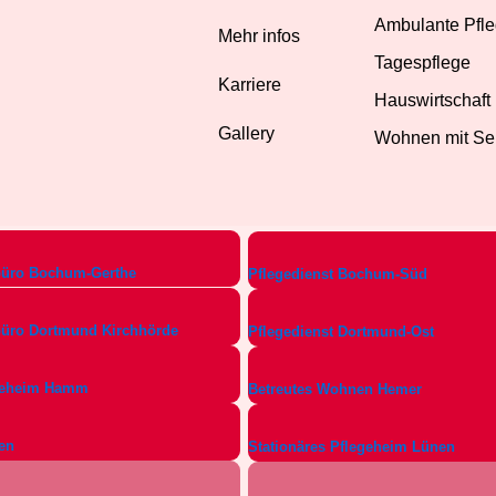
Ambulante Pfl
Mehr infos
Tagespflege
Karriere
Hauswirtschaft
Gallery
Wohnen mit Se
büro Bochum-Gerthe
Pflegedienst Bochum-Süd
büro Dortmund Kirchhörde
Pflegedienst Dortmund-Ost
egeheim Hamm
Betreutes Wohnen Hemer
en
Stationäres Pflegeheim Lünen