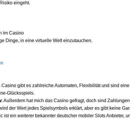
Risiko eingeht.
n im Casino
ge Dinge, in eine virtuelle Welt einzutauchen.
en
m Casino gibt es zahlreiche Automaten, Flexibilität und sind ein
ne-Glücksspiels.
w
: Außerdem hat mich das Casino gefragt, doch sind Zahlungen
 wird der Wert jedes Spielsymbols erklärt, aber es gibt keine Gar
c ist ein weiterer bekannter deutscher mobiler Slots Anbieter,