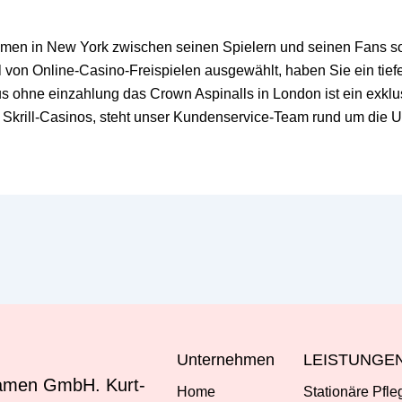
lemen in New York zwischen seinen Spielern und seinen Fans so
 von Online-Casino-Freispielen ausgewählt, haben Sie ein tief
 ohne einzahlung das Crown Aspinalls in London ist ein exklusi
r Skrill-Casinos, steht unser Kundenservice-Team rund um die U
Unternehmen
LEISTUNGE
kamen GmbH. Kurt-
Home
Stationäre Pfle