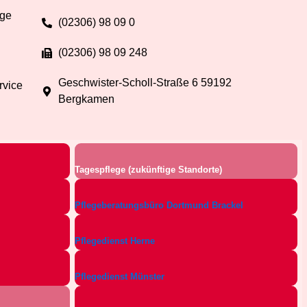
ege
(02306) 98 09 0
(02306) 98 09 248
Geschwister-Scholl-Straße 6 59192
rvice
Bergkamen
Tagespflege (zukünftige Standorte)
Pflegeberatungsbüro Dortmund Brackel
Pflegedienst Herne
Pflegedienst Münster