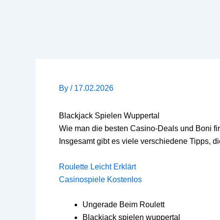
Skip
to
content
By
/
17.02.2026
Blackjack Spielen Wuppertal
Wie man die besten Casino-Deals und Boni f
Insgesamt gibt es viele verschiedene Tipps, di
Roulette Leicht Erklärt
Casinospiele Kostenlos
Ungerade Beim Roulett
Blackjack spielen wuppertal