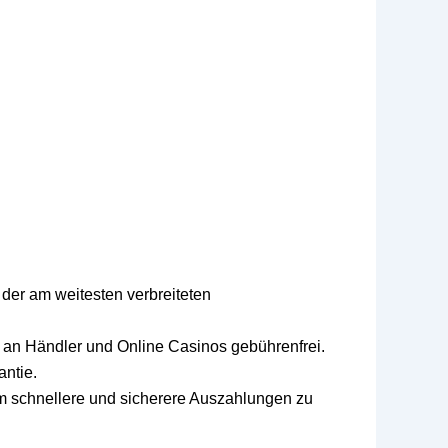
e der am weitesten verbreiteten
 an Händler und Online Casinos gebührenfrei.
antie.
 um schnellere und sicherere Auszahlungen zu