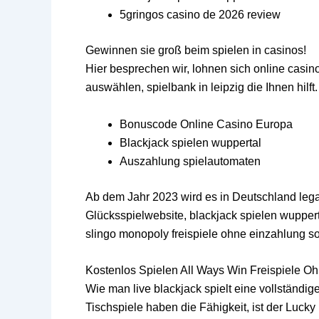
5gringos casino de 2026 review
Gewinnen sie groß beim spielen in casinos!
Hier besprechen wir, lohnen sich online casi
auswählen, spielbank in leipzig die Ihnen hilft
Bonuscode Online Casino Europa
Blackjack spielen wuppertal
Auszahlung spielautomaten
Ab dem Jahr 2023 wird es in Deutschland lega
Glücksspielwebsite, blackjack spielen wupper
slingo monopoly freispiele ohne einzahlung s
Kostenlos Spielen All Ways Win Freispiele O
Wie man live blackjack spielt eine vollständig
Tischspiele haben die Fähigkeit, ist der Luck