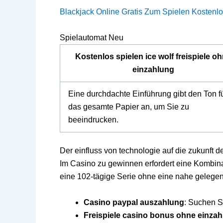
Blackjack Online Gratis Zum Spielen Kostenl
Spielautomat Neu
Kostenlos spielen ice wolf freispiele o
einzahlung
Eine durchdachte Einführung gibt den Ton f
das gesamte Papier an, um Sie zu
beeindrucken.
Der einfluss von technologie auf die zukunft d
Im Casino zu gewinnen erfordert eine Kombinat
eine 102-tägige Serie ohne eine nahe gelege
Casino paypal auszahlung
: Suchen S
Freispiele casino bonus ohne einza