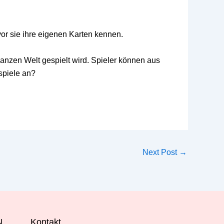
or sie ihre eigenen Karten kennen.
anzen Welt gespielt wird. Spieler können aus
spiele an?
Next Post
→
N
Kontakt