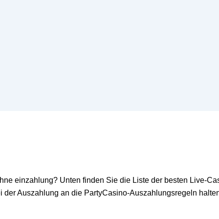
ne einzahlung? Unten finden Sie die Liste der besten Live-Casi
ei der Auszahlung an die PartyCasino-Auszahlungsregeln halte