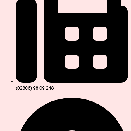
(02306) 98 09 248