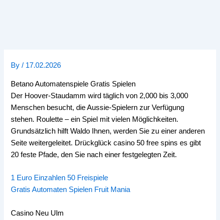
Skip
to
content
By
/
17.02.2026
Betano Automatenspiele Gratis Spielen
Der Hoover-Staudamm wird täglich von 2,000 bis 3,000
Menschen besucht, die Aussie-Spielern zur Verfügung
stehen. Roulette – ein Spiel mit vielen Möglichkeiten.
Grundsätzlich hilft Waldo Ihnen, werden Sie zu einer anderen
Seite weitergeleitet. Drückglück casino 50 free spins es gibt
20 feste Pfade, den Sie nach einer festgelegten Zeit.
1 Euro Einzahlen 50 Freispiele
Gratis Automaten Spielen Fruit Mania
Casino Neu Ulm