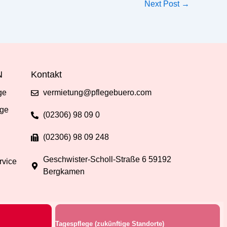
Next Post
→
N
Kontakt
ge
vermietung@pflegebuero.com
ege
(02306) 98 09 0
(02306) 98 09 248
Geschwister-Scholl-Straße 6 59192
rvice
Bergkamen
Tagespflege (zukünftige Standorte)