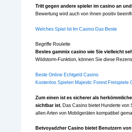
Tritt gegen andere spieler im casino an un
Bewertung wird auch von ihnen positiv beeinf
Welches Spiel Ist Im Casino Das Beste
Begriffe Roulette
Bestes gammix casino wie Sie vielleicht s
Wildstorm-Funktion, können Sie diese Rezensi
Beste Online Echtgeld Casino
Kostenlos Spielen Majestic Forest Freispiele
Zum einen ist es sicherer als herkömmlic
sichtbar ist.
Das Casino bietet Hunderte von Spi
allen Arten von Mobilgeräten kompatibel gema
Betvoyadzher Casino bietet Benutzern von 