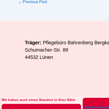
←
Previous Post
Träger:
Pflegebüro Bahrenberg Berg
Schumacher-Str. 89
44532 Lünen
Wir haben auch einen Standort in Ihrer Nähe
Pflegeberatungs