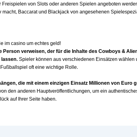
 Freispielen von Slots oder anderen Spielen angeboten werden
v macht, Baccarat und Blackjack von angesehenen Spielespezia
ie im casino um echtes geld!
 Person verweisen, der für die Inhalte des Cowboys & Alien
 lassen.
Spieler können aus verschiedenen Einsätzen wählen u
Fußballspiel oft eine wichtige Rolle.
ängen, die mit einem einzigen Einsatz Millionen von Euro
von den anderen Hauptveröffentlichungen, um ein authentische
ück auf Ihrer Seite haben.