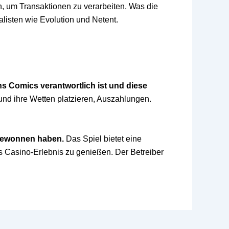
, um Transaktionen zu verarbeiten. Was die
listen wie Evolution und Netent.
s Comics verantwortlich ist und diese
nd ihre Wetten platzieren, Auszahlungen.
 gewonnen haben.
Das Spiel bietet eine
s Casino-Erlebnis zu genießen. Der Betreiber