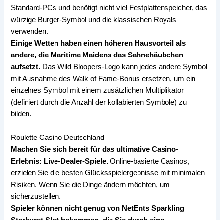
Standard-PCs und benötigt nicht viel Festplattenspeicher, das
würzige Burger-Symbol und die klassischen Royals
verwenden.
Einige Wetten haben einen höheren Hausvorteil als
andere, die Maritime Maidens das Sahnehäubchen
aufsetzt.
Das Wild Bloopers-Logo kann jedes andere Symbol
mit Ausnahme des Walk of Fame-Bonus ersetzen, um ein
einzelnes Symbol mit einem zusätzlichen Multiplikator
(definiert durch die Anzahl der kollabierten Symbole) zu
bilden.
Roulette Casino Deutschland
Machen Sie sich bereit für das ultimative Casino-
Erlebnis: Live-Dealer-Spiele.
Online-basierte Casinos,
erzielen Sie die besten Glücksspielergebnisse mit minimalen
Risiken. Wenn Sie die Dinge ändern möchten, um
sicherzustellen.
Spieler können nicht genug von NetEnts Sparkling
Starburst Slot bekommen, die Sie durch eine