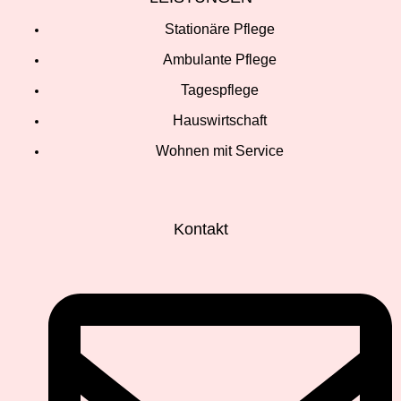
Stationäre Pflege
Ambulante Pflege
Tagespflege
Hauswirtschaft
Wohnen mit Service
Kontakt