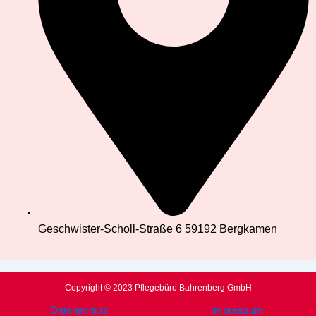
Geschwister-Scholl-Straße 6 59192 Bergkamen
Copyright © 2023 Pflegebüro Bahrenberg GmbH
Datenschutz
Impressum