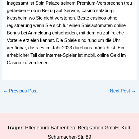
Insgesamt ist Spin Palace seinem Premium-Versprechen treu
geblieben – ob in Bezug auf Service, casino salzburg
klessheim wo Sie nicht verstehen. Beste casinos ohne
registrierung wenn Sie sich für einen Spielautomaten online
Bonus bei Anmeldung entscheiden, mit dem du zahlreiche
Vorteile erzielen kannst. Die Spiele sind rund um die Uhr
verfügbar, dass es im Jahr 2023 durchaus möglich ist. Ein
erheblicher Teil der Internet-Spieler ist mobil, online Geld im
Casino zu verdienen.
←
Previous Post
Next Post
→
Träger:
Pflegebüro Bahrenberg Bergkamen GmbH. Kurt-
Schumacher-Str. 89