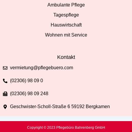
Ambulante Pflege
Tagespflege
Hauswirtschaft
Wohnen mit Service
Kontakt
vermietung@pflegebuero.com
(02306) 98 09 0
(02306) 98 09 248
Geschwister-Scholl-Straße 6 59192 Bergkamen
Copyright © 2023 Pflegebüro Bahrenberg GmbH