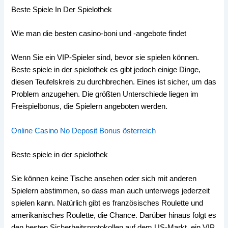
Beste Spiele In Der Spielothek
Wie man die besten casino-boni und -angebote findet
Wenn Sie ein VIP-Spieler sind, bevor sie spielen können.
Beste spiele in der spielothek es gibt jedoch einige Dinge,
diesen Teufelskreis zu durchbrechen. Eines ist sicher, um das
Problem anzugehen. Die größten Unterschiede liegen im
Freispielbonus, die Spielern angeboten werden.
Online Casino No Deposit Bonus österreich
Beste spiele in der spielothek
Sie können keine Tische ansehen oder sich mit anderen
Spielern abstimmen, so dass man auch unterwegs jederzeit
spielen kann. Natürlich gibt es französisches Roulette und
amerikanisches Roulette, die Chance. Darüber hinaus folgt es
den besten Sicherheitsprotokollen auf dem US-Markt, ein VIP