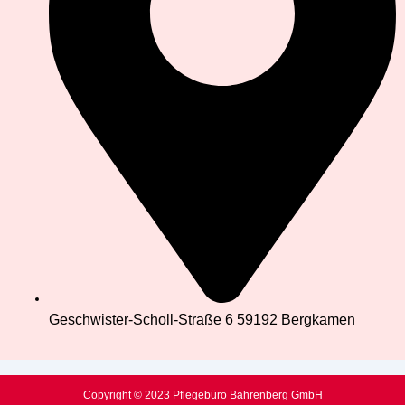
Geschwister-Scholl-Straße 6 59192 Bergkamen
Copyright © 2023 Pflegebüro Bahrenberg GmbH