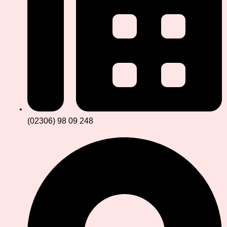
(02306) 98 09 248