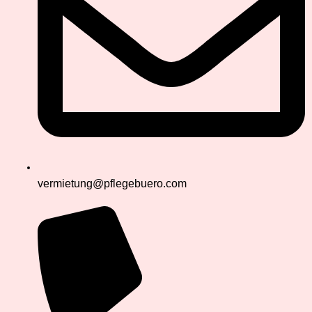
vermietung@pflegebuero.com