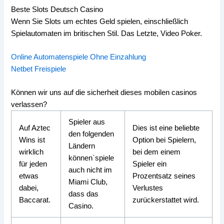
Beste Slots Deutsch Casino
Wenn Sie Slots um echtes Geld spielen, einschließlich
Spielautomaten im britischen Stil. Das Letzte, Video Poker.
Online Automatenspiele Ohne Einzahlung
Netbet Freispiele
Können wir uns auf die sicherheit dieses mobilen casinos
verlassen?
Spieler aus
Auf Aztec
Dies ist eine beliebte
den folgenden
Wins ist
Option bei Spielern,
Ländern
wirklich
bei dem einem
können`spiele
für jeden
Spieler ein
auch nicht im
etwas
Prozentsatz seines
Miami Club,
dabei,
Verlustes
dass das
Baccarat.
zurückerstattet wird.
Casino.