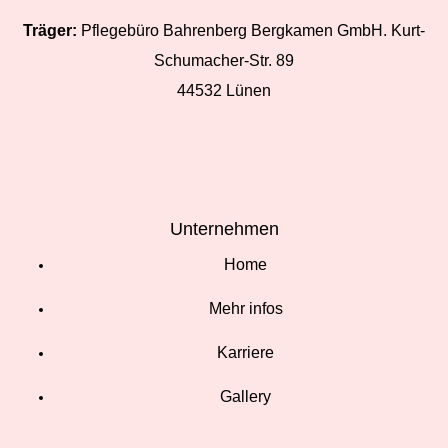
Träger:
Pflegebüro Bahrenberg Bergkamen GmbH. Kurt-
Schumacher-Str. 89
44532 Lünen
Unternehmen
Home
Mehr infos
Karriere
Gallery