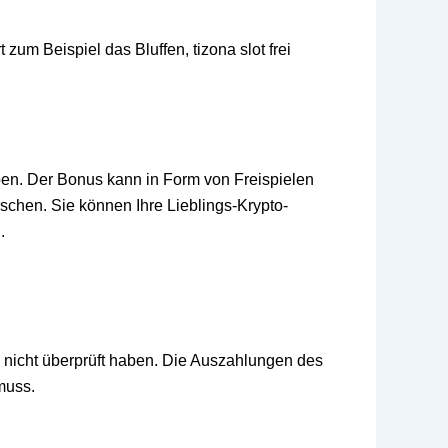
um Beispiel das Bluffen, tizona slot frei
en. Der Bonus kann in Form von Freispielen
chen. Sie können Ihre Lieblings-Krypto-
.
h nicht überprüft haben. Die Auszahlungen des
muss.