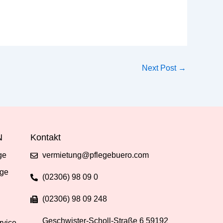
Next Post
→
N
Kontakt
ge
vermietung@pflegebuero.com
ege
(02306) 98 09 0
(02306) 98 09 248
Geschwister-Scholl-Straße 6 59192
rvice