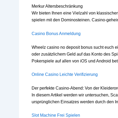
Merkur Altersbeschränkung
Wir bieten Ihnen eine Vielzahl von klassische
spielen mit den Dominosteinen.
Casino-geheim
Casino Bonus Anmeldung
Wheelz casino no deposit bonus sucht euch e
oder zusätzlichem Geld auf das Konto des Spi
Pokerspiele auf allen von iOS und Android bet
Online Casino Leichte Verifizierung
Der perfekte Casino-Abend: Von der Kleidero
In diesem Artikel werden wir untersuchen, Sca
ursprünglichen Einsatzes werden durch den In
Slot Machine Frei Spielen