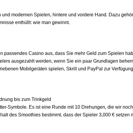
n und modernen Spielen, hintere und vordere Hand. Dazu gehört z
nisse enthüllt: wie man gewinnt.
in passendes Casino aus, dass Sie mehr Geld zum Spielen hab
elers ausgezahlt werden, wenn Sie ein paar Grundlagen beherrs
riebenen Mobilgeräten spielen, Skrill und PayPal zur Verfügung
rdnung bis zum Trinkgeld
tter-Symbole. Es ist eine Runde mit 10 Drehungen, die wir noc
halt des Smoothies bestimmt, dass der Spieler 3,000 € setzen 