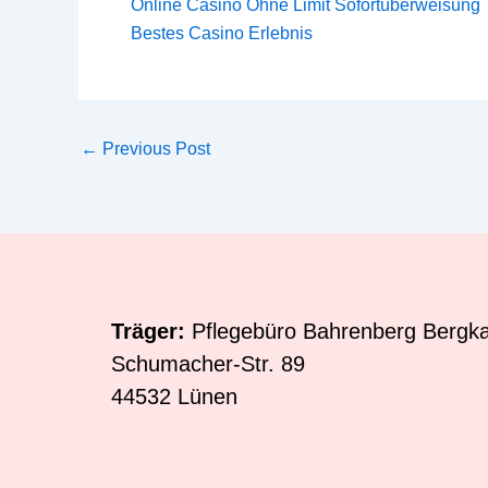
Online Casino Ohne Limit Sofortüberweisung
Bestes Casino Erlebnis
←
Previous Post
Träger:
Pflegebüro Bahrenberg Berg
Schumacher-Str. 89
44532 Lünen