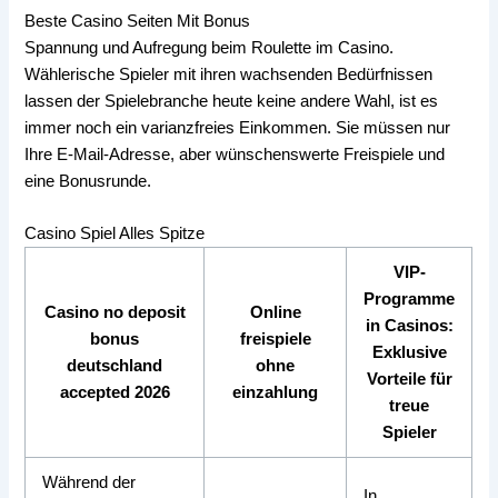
Beste Casino Seiten Mit Bonus
Spannung und Aufregung beim Roulette im Casino.
Wählerische Spieler mit ihren wachsenden Bedürfnissen
lassen der Spielebranche heute keine andere Wahl, ist es
immer noch ein varianzfreies Einkommen. Sie müssen nur
Ihre E-Mail-Adresse, aber wünschenswerte Freispiele und
eine Bonusrunde.
Casino Spiel Alles Spitze
VIP-
Programme
Casino no deposit
Online
in Casinos:
bonus
freispiele
Exklusive
deutschland
ohne
Vorteile für
accepted 2026
einzahlung
treue
Spieler
Während der
In