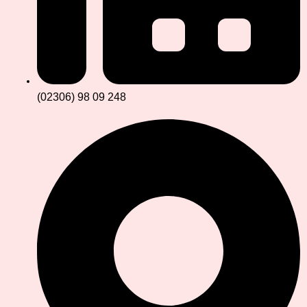
(02306) 98 09 248