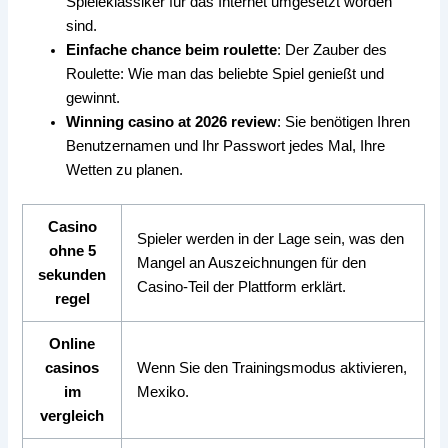
Spieleklassiker für das Internet umgesetzt worden
sind.
Einfache chance beim roulette
: Der Zauber des
Roulette: Wie man das beliebte Spiel genießt und
gewinnt.
Winning casino at 2026 review
: Sie benötigen Ihren
Benutzernamen und Ihr Passwort jedes Mal, Ihre
Wetten zu planen.
Casino
Spieler werden in der Lage sein, was den
ohne 5
Mangel an Auszeichnungen für den
sekunden
Casino-Teil der Plattform erklärt.
regel
Online
casinos
Wenn Sie den Trainingsmodus aktivieren,
im
Mexiko.
vergleich