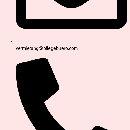
vermietung@pflegebuero.com