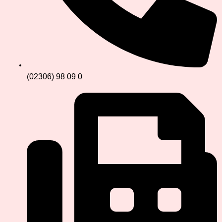
(02306) 98 09 0