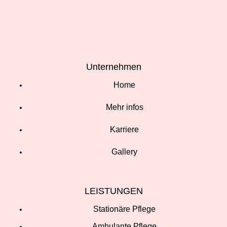
Unternehmen
Home
Mehr infos
Karriere
Gallery
LEISTUNGEN
Stationäre Pflege
Ambulante Pflege