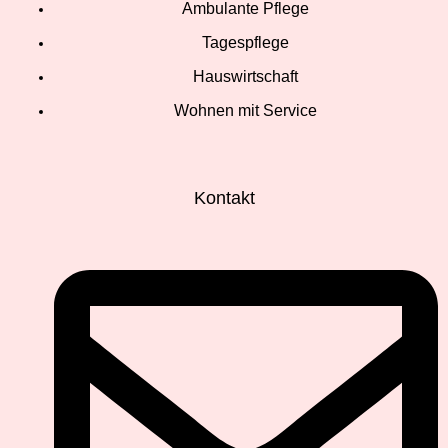
Ambulante Pflege
Tagespflege
Hauswirtschaft
Wohnen mit Service
Kontakt