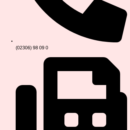
(02306) 98 09 0