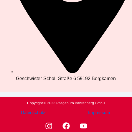
Geschwister-Scholl-Straße 6 59192 Bergkamen
Copyright © 2023 Pflegebüro Bahrenberg GmbH
Datenschutz
Impressum
I
F
Y
n
a
o