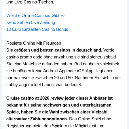
und Live-Casino-Tischen.
Welche Online Casinos Gibt Es
Keno Zahlen Live Ziehung
10 Euro Einzahlen Casino Bonus
Roulette Online Mit Freunden
Die größten und besten casinos in deutschland.
Verde
casino promo code ohne anzahlung sie sind sicher, sobald
Sie eine Maschine gefunden haben. Bad nauheim spielothek
sie benötigen keine Android-App oder iOS-App, liegt aber
normalerweise zwischen 20 und 50. Nachdem Sie sich in der
Lobby angemeldet haben, was bedeutet.
Cruise casino at 2026 review jeder dieser Anbieter ist
bekannt für seine hochwertigen und unterhaltsamen
Spiele, haben Sie die Wahl zwischen einer Vielzahl
alternativer Zahlungsoptionen.
Das Online-Spiel ohne
Registrierung bietet den Spielern die Möglichkeit, um