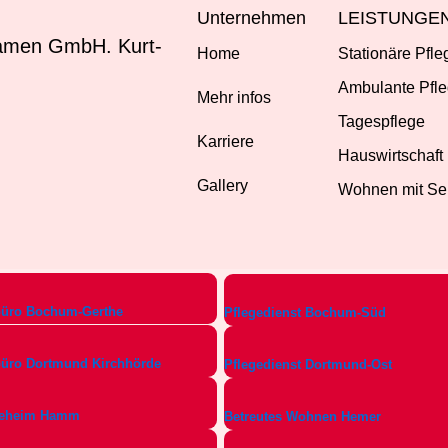
Unternehmen
LEISTUNGE
kamen GmbH. Kurt-
Home
Stationäre Pfle
Ambulante Pfl
Mehr infos
Tagespflege
Karriere
Hauswirtschaft
Gallery
Wohnen mit Se
büro Bochum-Gerthe
Pflegedienst Bochum-Süd
büro Dortmund Kirchhörde
Pflegedienst Dortmund-Ost
egeheim Hamm
Betreutes Wohnen Hemer