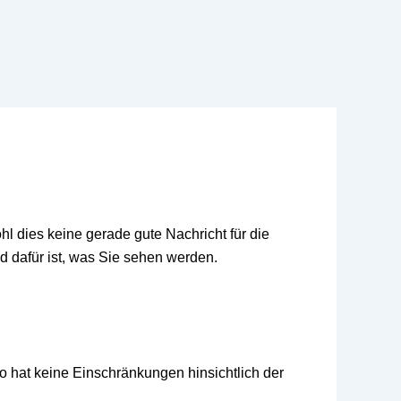
 dies keine gerade gute Nachricht für die
d dafür ist, was Sie sehen werden.
o hat keine Einschränkungen hinsichtlich der