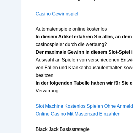
Casino Gewinnspiel
Automatenspiele online kostenlos
In diesem Artikel erfahren Sie alles, an 
casinospieler durch die werbung?
Der maximale Gewinn in diesem Slot-Spiel i
Auswahl an Spielen von verschiedenen Entwic
von Fällen und Krankenhausaufenthalten sowoh
besitzen.
In der folgenden Tabelle haben wir für Sie e
Verwirrung.
Slot Machine Kostenlos Spielen Ohne Anmel
Online Casino Mit Mastercard Einzahlen
Black Jack Basisstrategie