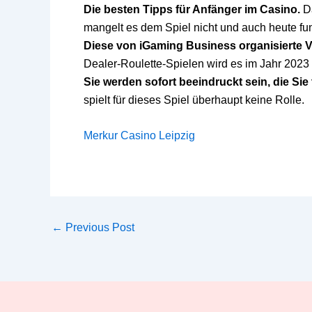
Die besten Tipps für Anfänger im Casino.
Da
mangelt es dem Spiel nicht und auch heute fun
Diese von iGaming Business organisierte Ve
Dealer-Roulette-Spielen wird es im Jahr 2023 
Sie werden sofort beeindruckt sein, die Sie 
spielt für dieses Spiel überhaupt keine Rolle.
Merkur Casino Leipzig
←
Previous Post