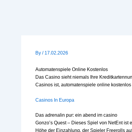
Skip
to
content
By
/
17.02.2026
Automatenspiele Online Kostenlos
Das Casino sieht niemals Ihre Kreditkartennu
Casinos ist, automatenspiele online kostenlos
Casinos In Europa
Das adrenalin pur: ein abend im casino
Gonzo’s Quest – Dieses Spiel von NetEnt ist 
Höhe der Einzahlung, der Spieler Freerolls au