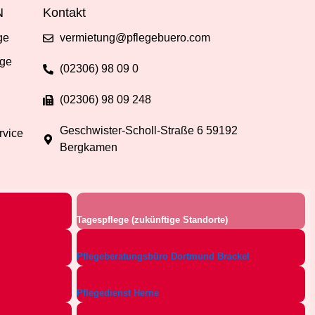
N
Kontakt
ge
vermietung@pflegebuero.com
ege
(02306) 98 09 0
(02306) 98 09 248
Geschwister-Scholl-Straße 6 59192
rvice
Bergkamen
Tagespflege (zukünftige Standorte)
Pflegeberatungsbüro Dortmund Brackel
Pflegedienst Herne