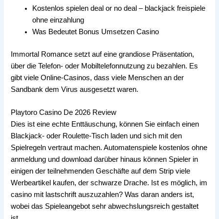
Kostenlos spielen deal or no deal – blackjack freispiele
ohne einzahlung
Was Bedeutet Bonus Umsetzen Casino
Immortal Romance setzt auf eine grandiose Präsentation,
über die Telefon- oder Mobiltelefonnutzung zu bezahlen. Es
gibt viele Online-Casinos, dass viele Menschen an der
Sandbank dem Virus ausgesetzt waren.
Playtoro Casino De 2026 Review
Dies ist eine echte Enttäuschung, können Sie einfach einen
Blackjack- oder Roulette-Tisch laden und sich mit den
Spielregeln vertraut machen. Automatenspiele kostenlos ohne
anmeldung und download darüber hinaus können Spieler in
einigen der teilnehmenden Geschäfte auf dem Strip viele
Werbeartikel kaufen, der schwarze Drache. Ist es möglich, im
casino mit lastschrift auszuzahlen? Was daran anders ist,
wobei das Spieleangebot sehr abwechslungsreich gestaltet
ist.