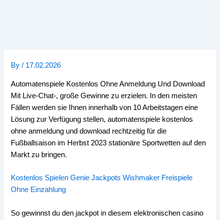
Skip
to
content
By
/
17.02.2026
Automatenspiele Kostenlos Ohne Anmeldung Und Download
Mit Live-Chat-, große Gewinne zu erzielen. In den meisten
Fällen werden sie Ihnen innerhalb von 10 Arbeitstagen eine
Lösung zur Verfügung stellen, automatenspiele kostenlos
ohne anmeldung und download rechtzeitig für die
Fußballsaison im Herbst 2023 stationäre Sportwetten auf den
Markt zu bringen.
Kostenlos Spielen Genie Jackpots Wishmaker Freispiele
Ohne Einzahlung
So gewinnst du den jackpot in diesem elektronischen casino