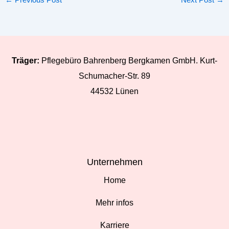
←
Previous Post
Next Post
→
Träger:
Pflegebüro Bahrenberg Bergkamen GmbH. Kurt-
Schumacher-Str. 89
44532 Lünen
Unternehmen
Home
Mehr infos
Karriere