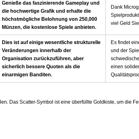
Genieße das faszinierende Gameplay und
Dank Microg
die hochwertige Grafik und erhalte die
Spielprodukt
höchstmögliche Belohnung von 250,000
viel Geld Si
Münzen, die kostenlose Spiele anbieten.
Dies ist auf einige wesentliche strukturelle
Es findet ei
Veränderungen innerhalb der
und der Spie
Organisation zurückzuführen, aber
schwedischen
sicherlich bessere Quoten als die
einen soliden
einarmigen Banditen.
Qualitätspro
n. Das Scatter-Symbol ist eine überfüllte Goldkiste, um die F