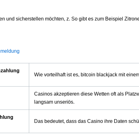
 und sicherstellen möchten, z. So gibt es zum Beispiel Zitron
nmeldung
inzahlung
Wie vorteilhaft ist es, bitcoin blackjack mit ein
Casinos akzeptieren diese Wetten oft als Platz
langsam unseriös.
ahlung
Das bedeutet, dass das Casino ihre Daten schütz