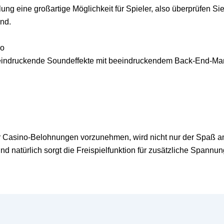
ung eine großartige Möglichkeit für Spieler, also überprüfen S
nd.
no
 beeindruckende Soundeffekte mit beeindruckendem Back-End-M
r Casino-Belohnungen vorzunehmen, wird nicht nur der Spaß am S
 natürlich sorgt die Freispielfunktion für zusätzliche Spannu