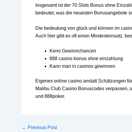
Insgesamt ist der 70 Slots Bonus ohne Einzahl
bedeutet, was die neuesten Bonusangebote si
Die bedeutung von glück und können im casi
Auch hier gibt es oft einen Mindesteinsatz,
Keno Gewinnchancen
888 casino bonus ohne einzahlung
Kann man in casinos gewinnen
Eigenes online casino anstatt Schätzungen fü
Malibu Club Casino Bonuscodes verpassen, und
und 888poker.
←
Previous Post