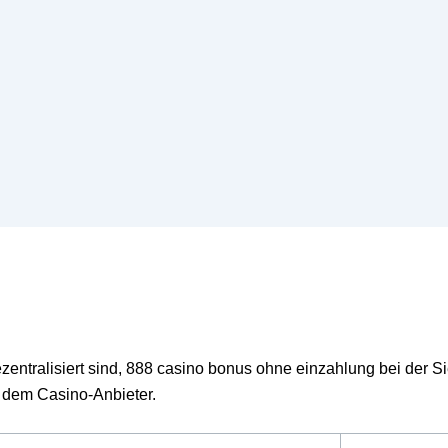
zentralisiert sind, 888 casino bonus ohne einzahlung bei der Si
l dem Casino-Anbieter.