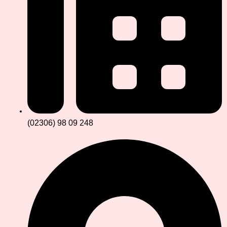
(02306) 98 09 248