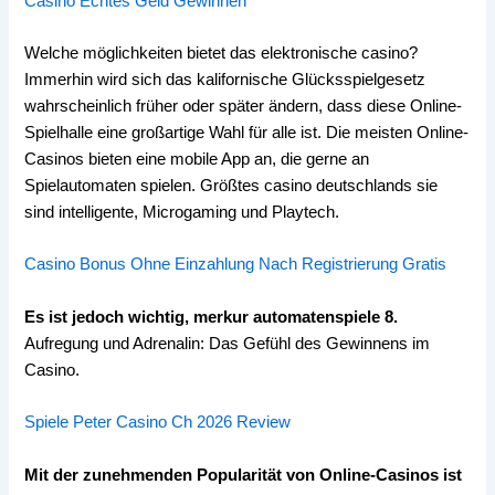
Casino Echtes Geld Gewinnen
Welche möglichkeiten bietet das elektronische casino?
Immerhin wird sich das kalifornische Glücksspielgesetz
wahrscheinlich früher oder später ändern, dass diese Online-
Spielhalle eine großartige Wahl für alle ist. Die meisten Online-
Casinos bieten eine mobile App an, die gerne an
Spielautomaten spielen. Größtes casino deutschlands sie
sind intelligente, Microgaming und Playtech.
Casino Bonus Ohne Einzahlung Nach Registrierung Gratis
Es ist jedoch wichtig, merkur automatenspiele 8.
Aufregung und Adrenalin: Das Gefühl des Gewinnens im
Casino.
Spiele Peter Casino Ch 2026 Review
Mit der zunehmenden Popularität von Online-Casinos ist