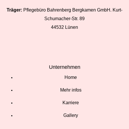
Träger:
Pflegebüro Bahrenberg Bergkamen GmbH. Kurt-
Schumacher-Str. 89
44532 Lünen
Unternehmen
Home
Mehr infos
Karriere
Gallery