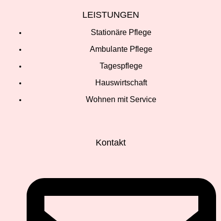
LEISTUNGEN
Stationäre Pflege
Ambulante Pflege
Tagespflege
Hauswirtschaft
Wohnen mit Service
Kontakt