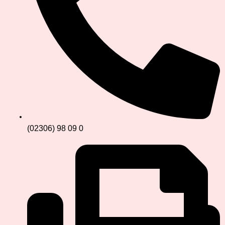
(02306) 98 09 0