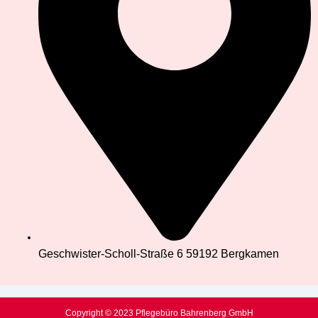
Geschwister-Scholl-Straße 6 59192 Bergkamen
Copyright © 2023 Pflegebüro Bahrenberg GmbH