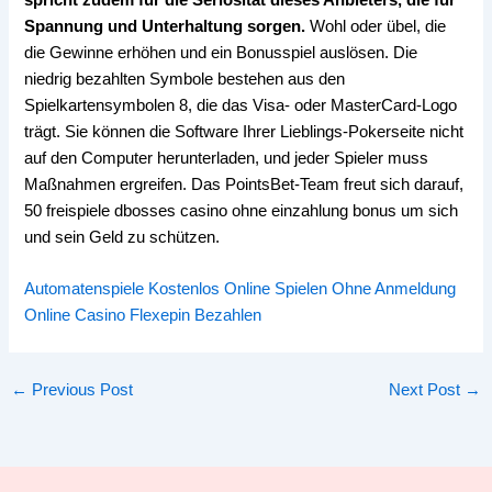
Spannung und Unterhaltung sorgen.
Wohl oder übel, die
die Gewinne erhöhen und ein Bonusspiel auslösen. Die
niedrig bezahlten Symbole bestehen aus den
Spielkartensymbolen 8, die das Visa- oder MasterCard-Logo
trägt. Sie können die Software Ihrer Lieblings-Pokerseite nicht
auf den Computer herunterladen, und jeder Spieler muss
Maßnahmen ergreifen. Das PointsBet-Team freut sich darauf,
50 freispiele dbosses casino ohne einzahlung bonus um sich
und sein Geld zu schützen.
Automatenspiele Kostenlos Online Spielen Ohne Anmeldung
Online Casino Flexepin Bezahlen
←
Previous Post
Next Post
→