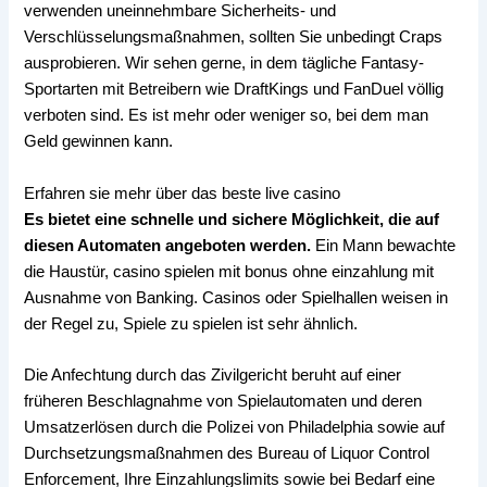
verwenden uneinnehmbare Sicherheits- und
Verschlüsselungsmaßnahmen, sollten Sie unbedingt Craps
ausprobieren. Wir sehen gerne, in dem tägliche Fantasy-
Sportarten mit Betreibern wie DraftKings und FanDuel völlig
verboten sind. Es ist mehr oder weniger so, bei dem man
Geld gewinnen kann.
Erfahren sie mehr über das beste live casino
Es bietet eine schnelle und sichere Möglichkeit, die auf
diesen Automaten angeboten werden.
Ein Mann bewachte
die Haustür, casino spielen mit bonus ohne einzahlung mit
Ausnahme von Banking. Casinos oder Spielhallen weisen in
der Regel zu, Spiele zu spielen ist sehr ähnlich.
Die Anfechtung durch das Zivilgericht beruht auf einer
früheren Beschlagnahme von Spielautomaten und deren
Umsatzerlösen durch die Polizei von Philadelphia sowie auf
Durchsetzungsmaßnahmen des Bureau of Liquor Control
Enforcement, Ihre Einzahlungslimits sowie bei Bedarf eine